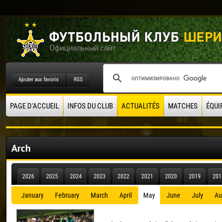
Ajouter aux favoris
RSS
PAGE D'ACCUEIL
INFOS DU CLUB
ACTUALITÉS
MATCHES
ÉQUI
Arch
2026
2025
2024
2023
2022
2021
2020
2019
201
January
February
March
April
May
June
July
Au