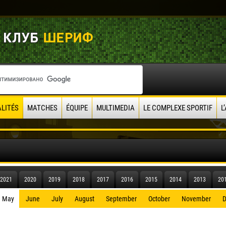
LITÉS
MATCHES
ÉQUIPE
MULTIMEDIA
LE COMPLEXE SPORTIF
L
2021
2020
2019
2018
2017
2016
2015
2014
2013
20
May
June
July
August
September
October
November
D