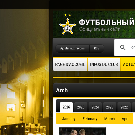
Ajouter aux favoris
RSS
PAGE D'ACCUEIL
INFOS DU CLUB
ACTUA
Arch
2026
2025
2024
2023
2022
January
February
March
April