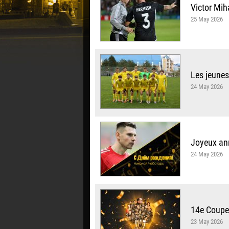
Victor Miha
25 May 2026
Les jeune
24 May 2026
Joyeux ann
24 May 2026
14e Coupe
23 May 2026