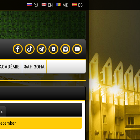
RU
EN
MD
ES
’ACADÉMIE
ФАН-ЗОНА
12
ecember