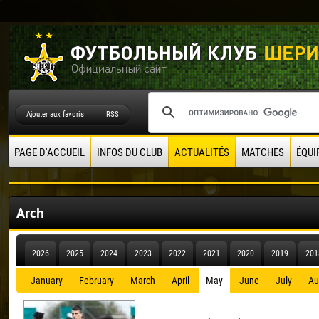
Ajouter aux favoris
RSS
PAGE D'ACCUEIL
INFOS DU CLUB
ACTUALITÉS
MATCHES
ÉQUI
Arch
2026
2025
2024
2023
2022
2021
2020
2019
201
January
February
March
April
May
June
July
Au