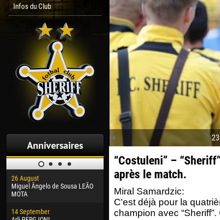
Infos du Club
23
Anniversaires
“Costuleni” – “Sheriff
après le match.
26 August
30 January
04 M
Miguel Ângelo de Sousa LEÃO
Dhoraso Moreo KLAS
Vsev
Miral Samardzic:
MOTA
C'est déjà pour la quatriè
24 February
13 M
14 September
Vladislav COSTIN
Rena
champion avec “Sheriff”. C
Arli PERGJONI