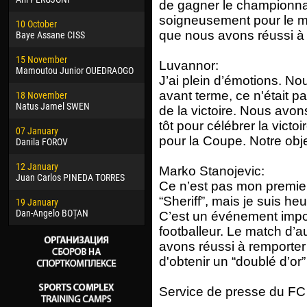
de gagner le championn
02 March
15 J
soigneusement pour le ma
10 October
Veaceslav COZMA
Kona
que nous avons réussi à
Baye Assane CISS
09 March
24 J
15 November
Emmanuel AFETSE
Vict
Luvannor:
Mamoutou Junior OUEDRAOGO
J’ai plein d’émotions.
20 March
28 J
avant terme, ce n'était pas
18 November
Jayder Moreno ASPRILLA
Soum
Natus Jamel SWEN
de la victoire. Nous avons 
22 March
10 Ju
tôt pour célébrer la victoi
07 January
Samba KONÉ
Bou
pour la Coupe. Notre obje
Danila FOROV
26 March
15 Ju
12 January
Vitor Hugo Morais de OLIVEIRA
Ivan
Marko Stanojevic:
Juan Carlos PINEDA TORRES
Ce n’est pas mon premier
28 March
17 Ju
“Sheriff”, mais je suis h
19 January
Raí LOPES DE OLIVEIRA
Jair
Dan-Angelo BOȚAN
C’est un événement impor
footballeur. Le match d’au
avons réussi à remporter 
d'obtenir un “doublé d’or
Service de presse du FC 