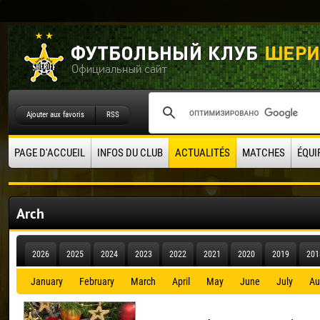
Ajouter aux favoris
RSS
PAGE D'ACCUEIL
INFOS DU CLUB
ACTUALITÉS
MATCHES
ÉQUI
Arch
2026
2025
2024
2023
2022
2021
2020
2019
201
January
February
March
April
May
June
July
Au