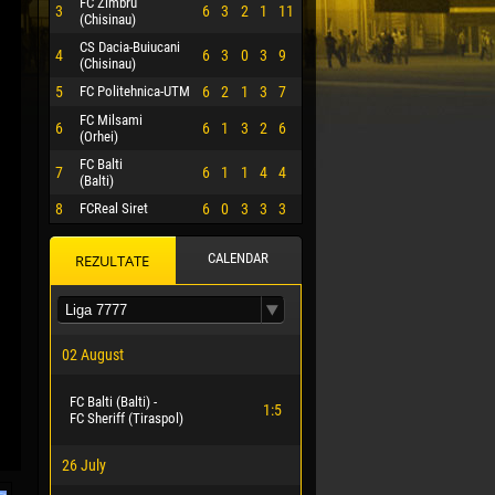
FC Zimbru
3
6
3
2
1
11
(Chisinau)
CS Dacia-Buiucani
4
6
3
0
3
9
(Chisinau)
5
FC Politehnica-UTM
6
2
1
3
7
FC Milsami
6
6
1
3
2
6
(Orhei)
FC Balti
7
6
1
1
4
4
(Balti)
8
FCReal Siret
6
0
3
3
3
CALENDAR
REZULTATE
 HERRERA
02 August
FC Balti (Balti) -
1:5
FC Sheriff (Tiraspol)
26 July