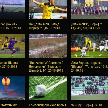
"А", Дачия-2 -
Нац.дивизион, Рапид -
Дивизион"А", Шериф-2 -
0-0, 07-11-2013
Шериф, 2-3,02-11-2013
Единец, 5-0, 03-11-2013
зион, Шериф -
"Дивизион "А",Олимпия-2-
Лига Европы, нарезка
0, 27-10-2013
Локомотив" (Бельцы) -
"Шериф" - "Тоттенхэм", 0-2,
Шериф 2, 1-1, 25-10-2013
24.10.13
 "Тоттенхэм"
Компенсированное время
Зимбру - Шериф 19.10.13