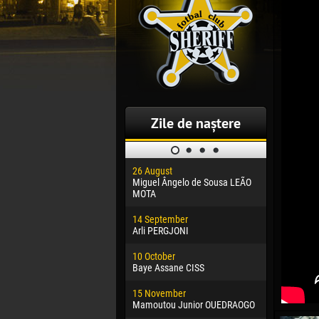
Zile de naștere
26 August
30 January
Miguel Ângelo de Sousa LEÃO
Dhoraso M
MOTA
24 Februar
14 September
Vladislav 
Arli PERGJONI
02 March
10 October
Veaceslav
Baye Assane CISS
09 March
15 November
Emmanuel 
Mamoutou Junior OUEDRAOGO
20 March