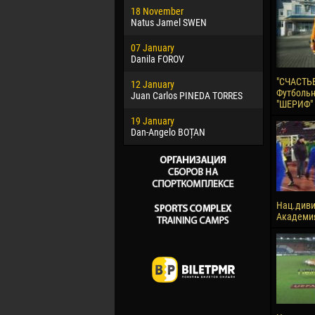
18 November
Jayder Mo
Natus Jamel SWEN
22 March
07 January
Samba KO
Danila FOROV
26 March
"СЧАСТЬЕ
12 January
Vitor Hugo
Футболь
Juan Carlos PINEDA TORRES
"ШЕРИФ"
28 March
19 January
Raí LOPES 
Dan-Angelo BOȚAN
Нац.диви
Академия,