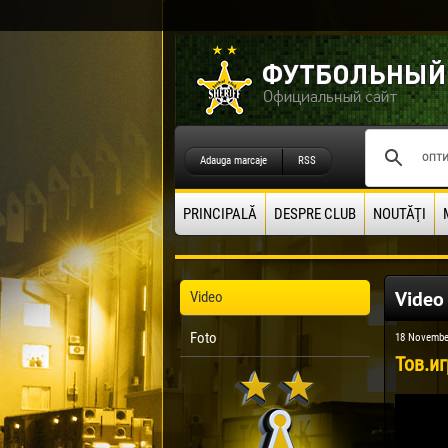
Adauga marcaje
RSS
PRINCIPALĂ
DESPRE CLUB
NOUTĂŢI
Video
Video
Foto
18 Novembe
Тов.иг