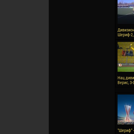
Дивизион 
Шериф-2, 
Нац.диви
Верис, 3-
"Шериф" -