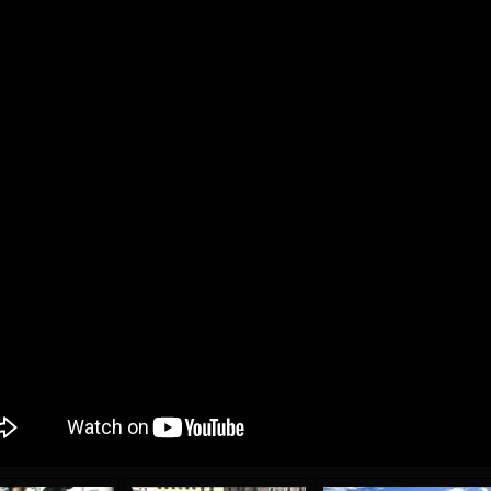
04 May
17 July
oreo KLAS
Vsevolod NIHAEV
Jair Ameth MODELO
y
13 May
21 July
COSTIN
Renat JOSAN
Emil TIMBUR
24 May
24 July
 COZMA
Nicolaе CEBOTARI
Mihail COROTCOV
15 June
27 July
AFETSE
Konan Jaures-Ulrich LOUKOU
Vladimir FRATEA
24 June