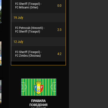
FC Sheriff (Tiraspol) -
0:0
FC Milsami (Orhei)
19 July
FC Petrocub (Hincesti) -
2:3
FC Sheriff (Tiraspol)
12 July
FC Sheriff (Tiraspol) -
4:2
FC Zimbru (Chisinau)