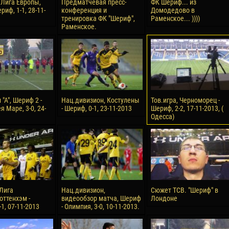
 Лига Европы,
Предматчевая пресс-
ФК Шериф... из
риф, 1-1, 28-11-
конференция и
Домодедово в
тренировка ФК "Шериф",
Раменское... ))))
Раменское.
"А", Шериф 2 -
Нац.дивизион, Костулены
Тов.игра, Черноморец -
 Маре, 3-0, 24-
- Шериф, 0-1, 23-11-2013
Шериф, 2-2, 17-11-2013, (
Одесса)
Лига
Нац.дивизион,
Сюжет ТСВ. "Шериф" в
оттенхэм -
видеообзор матча, Шериф
Лондоне
1, 07-11-2013
- Олимпия, 3-0, 10-11-2013.