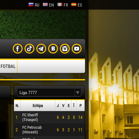
RU
EN
FR
ES
 FOTBAL
N.
Echipa
J
V
E
Î
P
FC Sheriff
1
6
4
2
0
14
(Tiraspol)
FC Petrocub
2
6
3
2
1
11
(Hincesti)