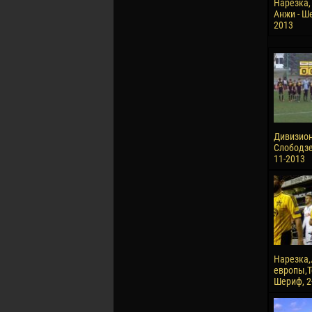
Нарезка,
Анжи - Ше
2013
Дивизион 
Слободзея
11-2013
Нарезка,
европы,Т
Шериф, 2-