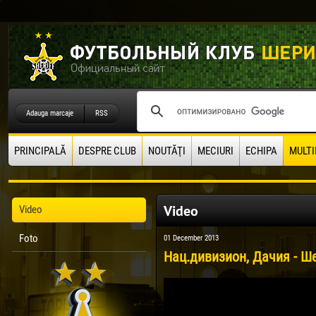
Adauga marcaje
RSS
PRINCIPALĂ
DESPRE CLUB
NOUTĂŢI
MECIURI
ECHIPA
MULTI
Video
Video
Foto
01 December 2013
Нац.дивизион, Дачия - Ше