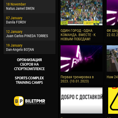
18 November
Jayder Moreno ASPRILLA
Vict
Natus Jamel SWEN
22 March
28 J
07 January
Samba KONÉ
Soum
Danila FOROV
26 March
10 Ju
ОДИН ГОРОД - ОДНА
ФК Шер
12 January
Vitor Hugo Morais de OLIVEIRA
Bou
КОМАНДА. ВМЕСТЕ - К
22.02.
Juan Carlos PINEDA TORRES
НОВЫМ ПОБЕДАМ!
28 March
15 Ju
19 January
Raí LOPES DE OLIVEIRA
Ivan
Dan-Angelo BOȚAN
Первая тренировка в
Нам 24
2023. (10.01.2023)