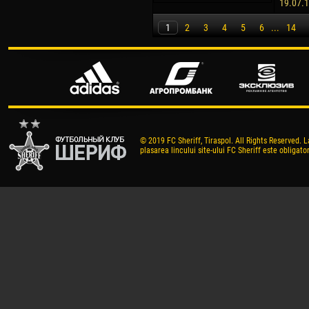
19.07.
1
2
3
4
5
6
...
14
© 2019 FC Sheriff, Tiraspol. All Rights Reserved. L
plasarea lincului site-ului FC Sheriff este obligator