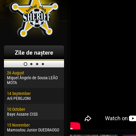
Zile de naștere
26 August
30 January
04 M
Miguel Ângelo de Sousa LEÃO
Dhoraso Moreo KLAS
Vsev
MOTA
24 February
13 M
14 September
Vladislav COSTIN
Rena
Arli PERGJONI
02 March
24 M
10 October
Veaceslav COZMA
Nico
Baye Assane CISS
09 March
15 J
15 November
Emmanuel AFETSE
Kona
Mamoutou Junior OUEDRAOGO
20 March
24 J