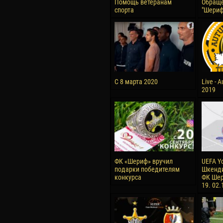
Помощь ветеранам
Обраще
спорта
"Шериф
С 8 марта 2020
Live - 
2019
ФК «Шериф» вручил
UEFA Y
подарки победителям
Шкенди
конкурса
ФК Шер
19. 02.