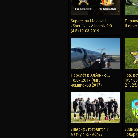
Supercupa Moldovei
Первая
«Sheriff» - «Milsami» 0:0
Шериф 
(4:5) 10.03.2019
Перелёт в Албанию...
Тов. вс
18.07.2017 (лига
ФК Чер
чемпионов 2017)
2-1, 25
«Шериф» готовится к
«Зимбру
матчу с «Зимбру»
Товари