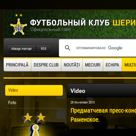
Adauga marcaje
RSS
PRINCIPALĂ
DESPRE CLUB
NOUTĂŢI
MECIURI
ECHIPA
MULTI
Video
Video
Foto
28 November 2013
Предматчевая пресс-кон
Раменское.