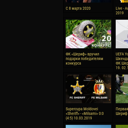
С 8 марта 2020
Live - 
2019
ФК «Шериф» вручил
UEFA Y
подарки победителям
Шкенди
конкурса
ФК Шер
19. 02.
Supercupa Moldovei
Первая
«Sheriff» - «Milsami» 0:0
Шериф 
(4:5) 10.03.2019