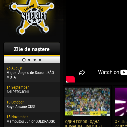
Zile de naștere
26 August
30 January
04 M
Miguel Ângelo de Sousa LEÃO
Dhoraso Moreo KLAS
Vsev
MOTA
24 February
13 M
14 September
Vladislav COSTIN
Rena
Arli PERGJONI
02 March
24 M
10 October
Veaceslav COZMA
Nico
Baye Assane CISS
09 March
15 J
15 November
Emmanuel AFETSE
Kona
Mamoutou Junior OUEDRAOGO
ОДИН ГОРОД - ОДНА
ФК Шер
КОМАНДА. ВМЕСТЕ - К
22.02.
20 March
24 J