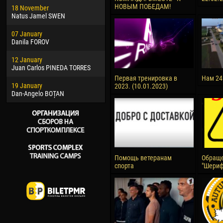
НОВЫМ ПОБЕДАМ!
18 November
Jayder Moreno ASPRILLA
Vict
Natus Jamel SWEN
22 March
28 J
07 January
Samba KONÉ
Soum
Danila FOROV
26 March
10 Ju
12 January
Vitor Hugo Morais de OLIVEIRA
Bou
Juan Carlos PINEDA TORRES
28 March
15 Ju
Первая тренировка в
Нам 24
19 January
Raí LOPES DE OLIVEIRA
Ivan
2023. (10.01.2023)
Dan-Angelo BOȚAN
Помощь ветеранам
Обраще
спорта
"Шериф