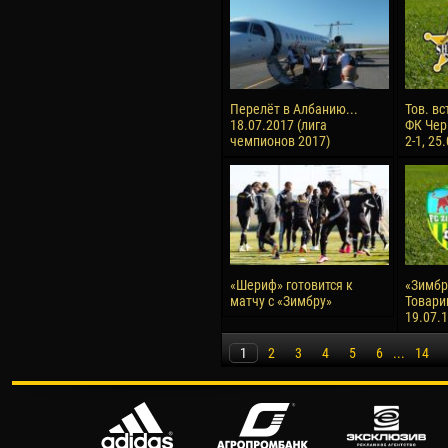
Перелёт в Албанию...
Тов. вс
18.07.2017 (лига
ФК Чер
чемпионов 2017)
2-1, 25
«Шериф» готовится к
«Зимбру
матчу с «Зимбру»
Товари
19.07.
1
2
3
4
5
6
...
14