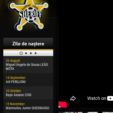
Zile de naștere
26 August
30 January
04 M
Miguel Ângelo de Sousa LEÃO
Dhoraso Moreo KLAS
Vsev
MOTA
24 February
13 M
14 September
Vladislav COSTIN
Rena
Arli PERGJONI
02 March
24 M
10 October
Veaceslav COZMA
Nico
Baye Assane CISS
09 March
15 J
15 November
Emmanuel AFETSE
Kona
Mamoutou Junior OUEDRAOGO
20 March
24 J