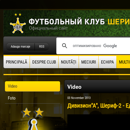
Adauga marcaje
RSS
PRINCIPALĂ
DESPRE CLUB
NOUTĂŢI
MECIURI
ECHIPA
MULTI
Video
Video
Foto
03 November 2013
Дивизион"А", Шериф-2 - Ед