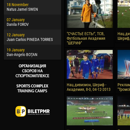
18 November
Jayder Moreno ASPRILLA
Vict
Natus Jamel SWEN
22 March
28 J
07 January
Samba KONÉ
Soum
Danila FOROV
26 March
10 Ju
"СЧАСТЬЕ ЕСТЬ!", ТСВ,
Нац.ди
12 January
Vitor Hugo Morais de OLIVEIRA
Bou
Футбольная Академия
Шериф, 
Juan Carlos PINEDA TORRES
"ШЕРИФ"
28 March
15 Ju
19 January
Raí LOPES DE OLIVEIRA
Ivan
Dan-Angelo BOȚAN
Нац.дивизион, Шериф -
Реклам
Академия, 8-0, 04-12-2013
"Тромс