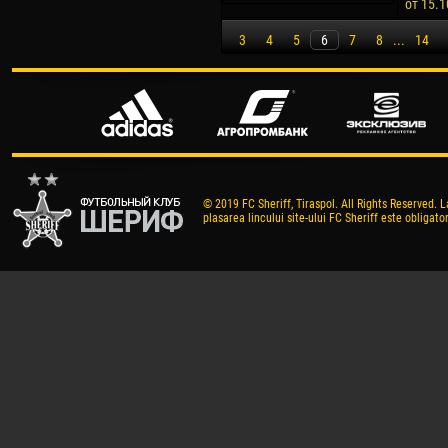
от 15.1
3
4
5
6
7
8
...
14
© 2019 FC Sheriff, Tiraspol. All Rights Reserved. L
plasarea lincului site-ului FC Sheriff este obligator