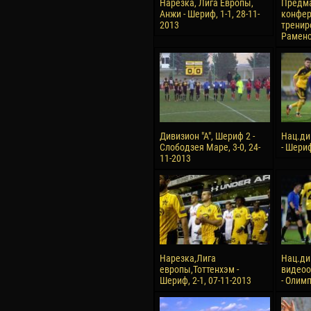
Нарезка, Лига Европы,
Предма
Анжи - Шериф, 1-1, 28-11-
конфер
2013
тренир
Раменс
Дивизион "А", Шериф 2 -
Нац.ди
Слободзея Маре, 3-0, 24-
- Шериф
11-2013
Нарезка,Лига
Нац.ди
европы,Тоттенхэм -
видеоо
Шериф, 2-1, 07-11-2013
- Олимп