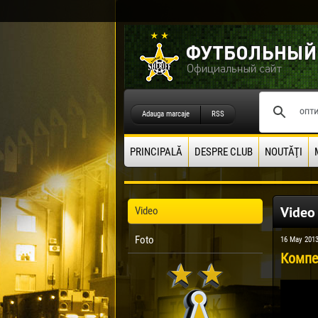
Adauga marcaje
RSS
PRINCIPALĂ
DESPRE CLUB
NOUTĂŢI
Video
Video
Foto
16 May 201
Компе