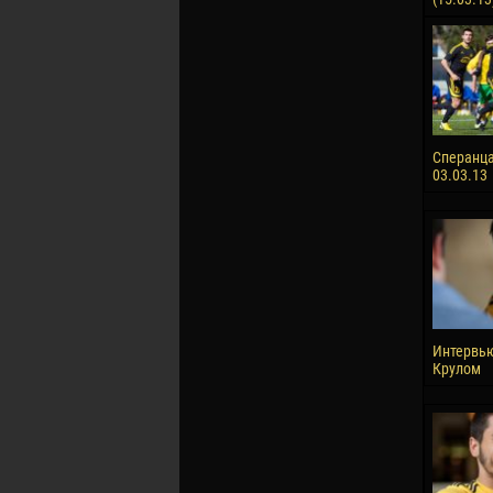
Сперанца 
03.03.13
Интервь
Крулом