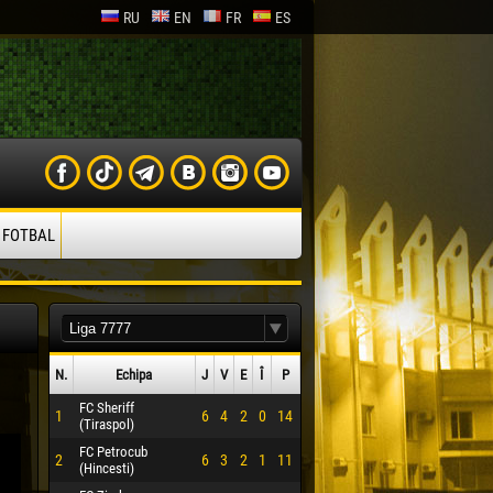
RU
EN
FR
ES
 FOTBAL
N.
Echipa
J
V
E
Î
P
FC Sheriff
1
6
4
2
0
14
(Tiraspol)
FC Petrocub
2
6
3
2
1
11
(Hincesti)