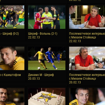
- Шериф (0-2)
Шериф - Волынь (2-1)
Послематчевое интервью
22.02.13
с Михаем Стойкицэ
22.02.13
ю с Кшиштофом
Динамо М - Шериф
Послематчевое интервью
20.03.13
с Михаем Стойкицэ
20.02.13