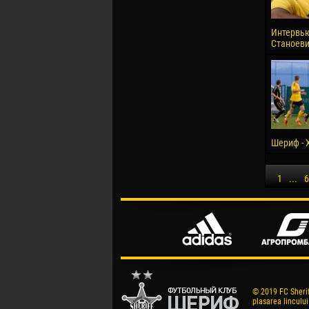
Интервью
Станоев
Шериф - 
1
...
6
© 2019 FC Sheriff
plasarea lincului