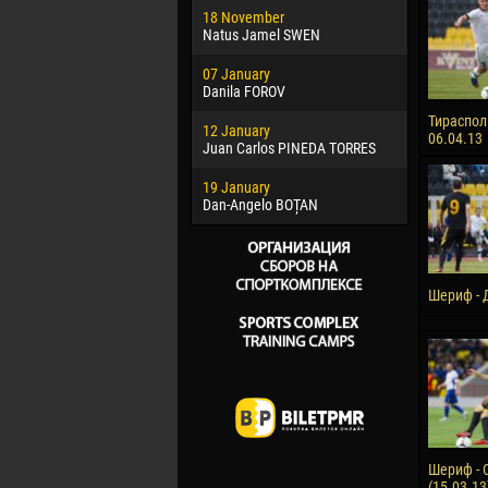
18 November
Jayder Mo
Natus Jamel SWEN
22 March
07 January
Samba KO
Danila FOROV
26 March
Тираспол
12 January
Vitor Hugo
06.04.13
Juan Carlos PINEDA TORRES
28 March
19 January
Raí LOPES 
Dan-Angelo BOȚAN
Шериф - Д
Шериф - 
(15.03.13