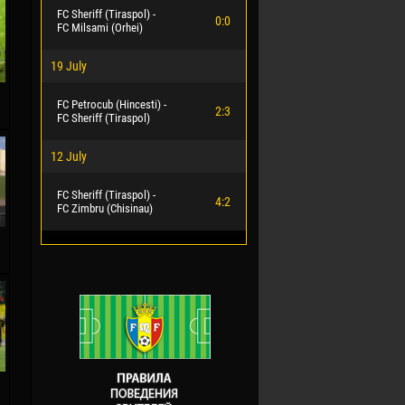
FC Sheriff (Tiraspol) -
0:0
FC Milsami (Orhei)
19 July
FC Petrocub (Hincesti) -
2:3
FC Sheriff (Tiraspol)
12 July
FC Sheriff (Tiraspol) -
4:2
FC Zimbru (Chisinau)