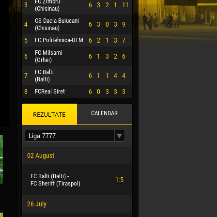
FC Zimbru
3
6
3
2
1
11
(Chisinau)
CS Dacia-Buiucani
4
6
3
0
3
9
(Chisinau)
5
FC Politehnica-UTM
6
2
1
3
7
FC Milsami
6
6
1
3
2
6
(Orhei)
FC Balti
7
6
1
1
4
4
(Balti)
8
FCReal Siret
6
0
3
3
3
CALENDAR
REZULTATE
 HERRERA
02 August
FC Balti (Balti) -
1:5
FC Sheriff (Tiraspol)
26 July