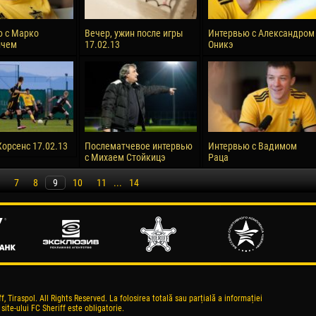
 с Марко
Вечер, ужин после игры
Интервью с Александром
ичем
17.02.13
Оникэ
Хорсенс 17.02.13
Послематчевое интервью
Интервью с Вадимом
с Михаем Стойкицэ
Раца
7
8
9
10
11
...
14
, Tiraspol. All Rights Reserved. La folosirea totală sau parțială a informației
 site-ului FC Sheriff este obligatorie.