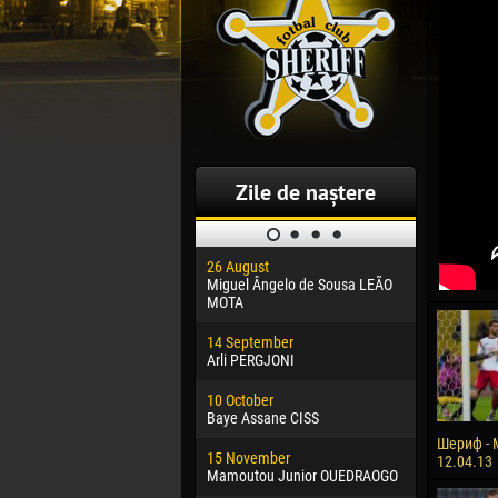
Zile de naștere
26 August
30 January
Miguel Ângelo de Sousa LEÃO
Dhoraso M
MOTA
24 Februar
14 September
Vladislav 
Arli PERGJONI
02 March
10 October
Veaceslav
Baye Assane CISS
09 March
Шериф - 
15 November
Emmanuel 
12.04.13
Mamoutou Junior OUEDRAOGO
20 March