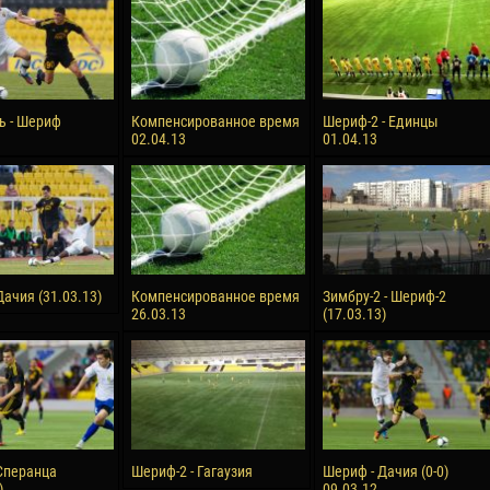
reno ASPRILLA
Victor CIUMAȘU
28 June
NÉ
Soumaila MAGASSOUBA
10 July
ь - Шериф
Компенсированное время
Шериф-2 - Единцы
 Morais de OLIVEIRA
Bourama FOMBA
02.04.13
01.04.13
15 July
DE OLIVEIRA
Ivan DYULGEROV
ачия (31.03.13)
Компенсированное время
Зимбру-2 - Шериф-2
26.03.13
(17.03.13)
Сперанца
Шериф-2 - Гагаузия
Шериф - Дачия (0-0)
)
09.03.12