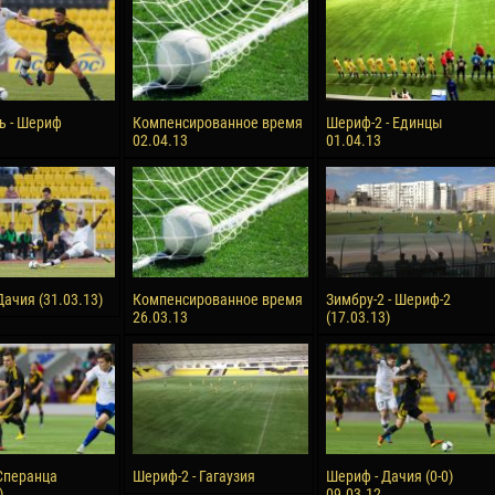
reno ASPRILLA
Victor CIUMAȘU
28 June
NÉ
Soumaila MAGASSOUBA
10 July
ь - Шериф
Компенсированное время
Шериф-2 - Единцы
 Morais de OLIVEIRA
Bourama FOMBA
02.04.13
01.04.13
15 July
DE OLIVEIRA
Ivan DYULGEROV
ачия (31.03.13)
Компенсированное время
Зимбру-2 - Шериф-2
26.03.13
(17.03.13)
Сперанца
Шериф-2 - Гагаузия
Шериф - Дачия (0-0)
)
09.03.12