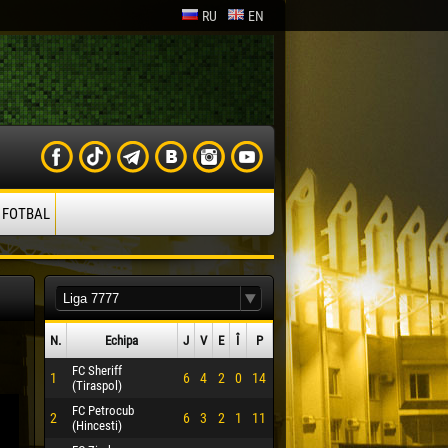
RU
EN
 FOTBAL
N.
Echipa
J
V
E
Î
P
FC Sheriff
1
6
4
2
0
14
(Tiraspol)
FC Petrocub
2
6
3
2
1
11
(Hincesti)