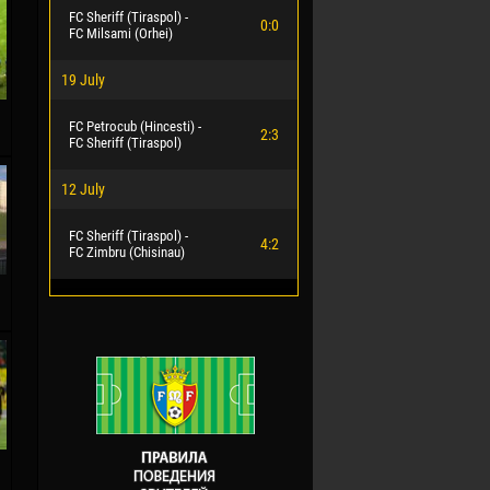
FC Sheriff (Tiraspol) -
0:0
FC Milsami (Orhei)
19 July
FC Petrocub (Hincesti) -
2:3
FC Sheriff (Tiraspol)
12 July
FC Sheriff (Tiraspol) -
4:2
FC Zimbru (Chisinau)