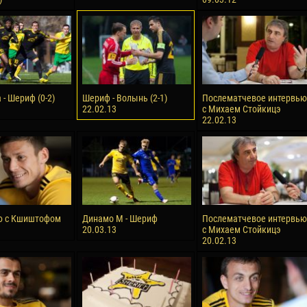
- Шериф (0-2)
Шериф - Волынь (2-1)
Послематчевое интервью
22.02.13
с Михаем Стойкицэ
22.02.13
ю с Кшиштофом
Динамо М - Шериф
Послематчевое интервью
20.03.13
с Михаем Стойкицэ
20.02.13