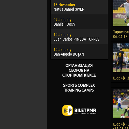
18 November
Jayder Mo
Natus Jamel SWEN
22 March
07 January
Samba KO
Danila FOROV
26 March
Тираспол
12 January
Vitor Hugo
06.04.13
Juan Carlos PINEDA TORRES
28 March
19 January
Raí LOPES 
Dan-Angelo BOȚAN
Шериф - Д
Шериф - 
(15.03.13