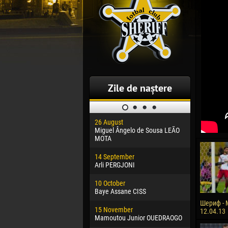
Zile de naștere
26 August
30 January
Miguel Ângelo de Sousa LEÃO
Dhoraso M
MOTA
24 Februar
14 September
Vladislav 
Arli PERGJONI
02 March
10 October
Veaceslav
Baye Assane CISS
09 March
Шериф - 
15 November
Emmanuel 
12.04.13
Mamoutou Junior OUEDRAOGO
20 March