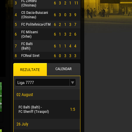
FC Zimbru
3
6
3
2
1
11
(Chisinau)
CS Dacia-Buiucani
4
6
3
0
3
9
(Chisinau)
5
FC Politehnica-UTM
6
2
1
3
7
FC Milsami
6
6
1
3
2
6
(Orhei)
FC Balti
7
6
1
1
4
4
(Balti)
8
FCReal Siret
6
0
3
3
3
CALENDAR
REZULTATE
 HERRERA
02 August
FC Balti (Balti) -
1:5
FC Sheriff (Tiraspol)
26 July