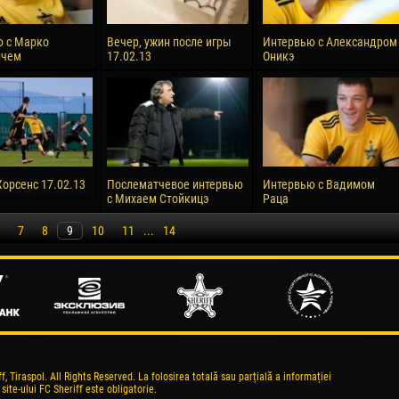
 с Марко
Вечер, ужин после игры
Интервью с Александром
ичем
17.02.13
Оникэ
Хорсенс 17.02.13
Послематчевое интервью
Интервью с Вадимом
с Михаем Стойкицэ
Раца
7
8
9
10
11
...
14
, Tiraspol. All Rights Reserved. La folosirea totală sau parțială a informației
 site-ului FC Sheriff este obligatorie.