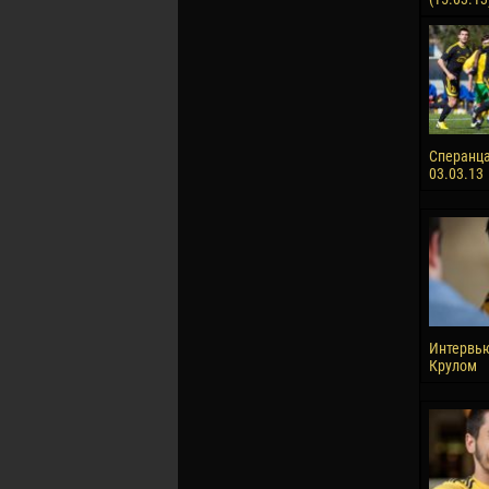
Сперанца 
03.03.13
Интервь
Крулом