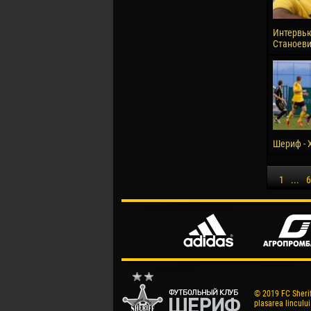
Интервью
Станоев
Шериф - 
1
...
6
© 2019 FC Sheriff
plasarea lincului