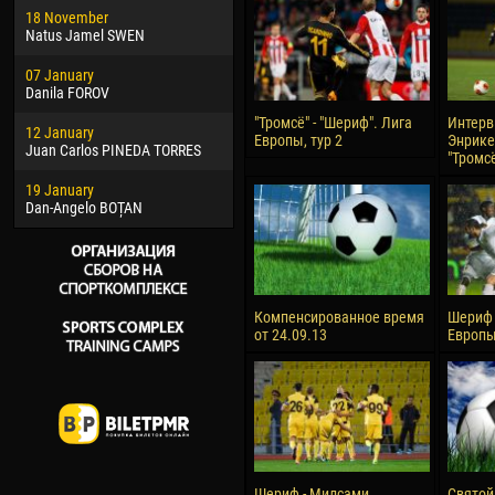
18 November
Jayder Moreno ASPRILLA
Vict
Natus Jamel SWEN
22 March
28 J
07 January
Samba KONÉ
Soum
Danila FOROV
26 March
10 Ju
"Тромсё" - "Шериф". Лига
Интерв
12 January
Vitor Hugo Morais de OLIVEIRA
Bou
Европы, тур 2
Энрике
Juan Carlos PINEDA TORRES
"Тромс
28 March
15 Ju
19 January
Raí LOPES DE OLIVEIRA
Ivan
Dan-Angelo BOȚAN
Компенсированное время
Шериф 
от 24.09.13
Европы
Шериф - Милсами
Святой