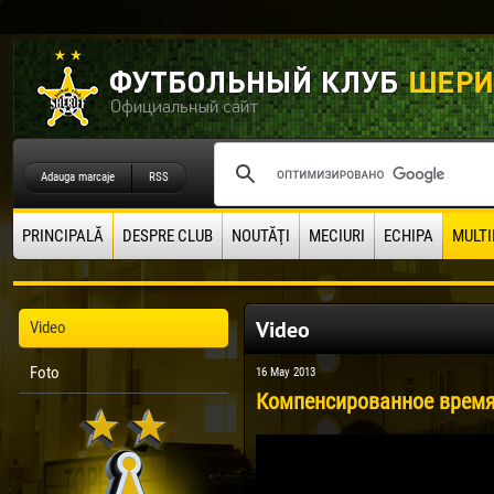
Adauga marcaje
RSS
PRINCIPALĂ
DESPRE CLUB
NOUTĂŢI
MECIURI
ECHIPA
MULTI
Video
Video
Foto
16 May 2013
Компенсированное время