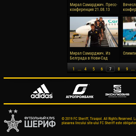
Мирал Самарджич. Пресс-
Вячесл
конференция 21.08.13
конфер
Мирал Самарджич. Из
Олимпи
Белграда в Нови-Сад
1
...
4
5
6
7
8
9
...
© 2019 FC Sheriff, Tiraspol. All Rights Reserved. L
plasarea lincului site-ului FC Sheriff este obligator