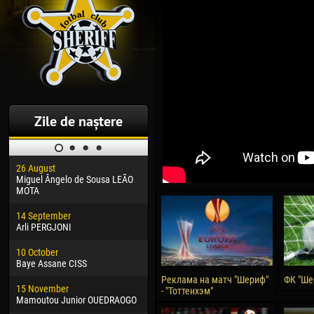
Zile de naștere
26 August
30 January
04 M
Miguel Ângelo de Sousa LEÃO
Dhoraso Moreo KLAS
Vsev
MOTA
24 February
13 M
14 September
Vladislav COSTIN
Rena
Arli PERGJONI
02 March
24 M
10 October
Veaceslav COZMA
Nico
Baye Assane CISS
09 March
15 J
Реклама на матч "Шериф"
ФК "Ше
15 November
Emmanuel AFETSE
Kona
- "Тоттенхэм"
Mamoutou Junior OUEDRAOGO
20 March
24 J