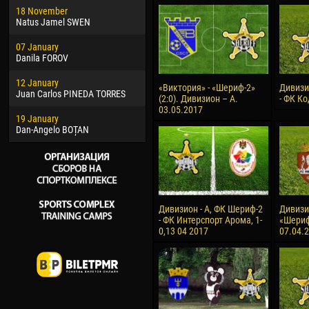
18 November
Jayder Moreno ASPRILLA
Vict
Natus Jamel SWEN
22 March
28 J
07 January
Samba KONÉ
Soum
Danila FOROV
26 March
10 Ju
12 January
Vitor Hugo Morais de OLIVEIRA
Bou
«Виктория» - «Шериф-2»
Дивизи
Juan Carlos PINEDA TORRES
(2:0). Дивизион – А.
- ФК Ко
28 March
15 Ju
03.05.2017
19 January
Raí LOPES DE OLIVEIRA
Ivan
Dan-Angelo BOȚAN
Дивизион - А, ФК Шериф-2
Дивизио
- ФК Интерспорт Арома, 1-
«Шериф-
0,13 04 2017
07.04.