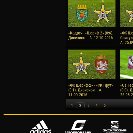
«Кодру» - «Шериф-2» (0:6).
«ФК Ше
Дивизион – А. 12.10.2016
Спикул»
А. 25.0
«ФК Шериф-2» - «ФК Прут»
«Св.Ге
(3:1). Дивизион – А.
(0:0). 
11.09.2016
26.08.
1
2
3
4
5