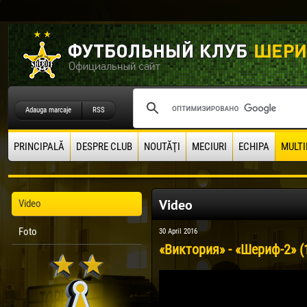
Adauga marcaje
RSS
PRINCIPALĂ
DESPRE CLUB
NOUTĂŢI
MECIURI
ECHIPA
MULTI
Video
Video
Foto
30 April 2016
«Виктория» - «Шериф-2» (