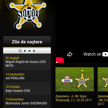
Zile de naștere
26 August
30 January
04 M
Miguel Ângelo de Sousa LEÃO
Dhoraso Moreo KLAS
Vsev
MOTA
24 February
13 M
14 September
Vladislav COSTIN
Rena
Arli PERGJONI
02 March
24 M
10 October
Veaceslav COZMA
Nico
Baye Assane CISS
09 March
15 J
Дивизион - А, ФК Заря -
Дивизи
15 November
Emmanuel AFETSE
Kona
ФКШериф, 2-1, 26.05.2017
- ФК Сп
Mamoutou Junior OUEDRAOGO
2017
20 March
24 J