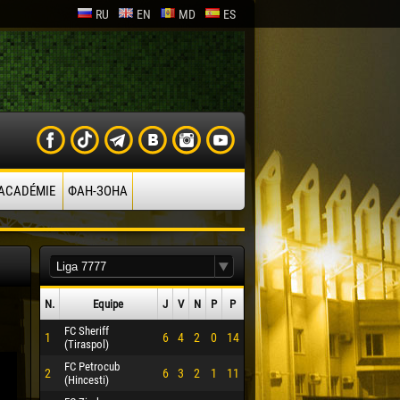
RU
EN
MD
ES
’ACADÉMIE
ФАН-ЗОНА
N.
Equipe
J
V
N
P
P
FC Sheriff
1
6
4
2
0
14
(Tiraspol)
FC Petrocub
2
6
3
2
1
11
(Hincesti)