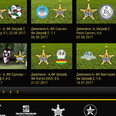
 - А, ФК Шериф-2
Дивизион-А, ФК Саксан -
Дивизион -А, Шериф-2 -
у, 5-1, 22.08.2017
Фк Шериф-2. 1-1.
Риал Сукчес, 6-0,
06.08.2017
02.08.2017
- А, ФК Еденцы -
Дивизион - А,ФК Шериф -
Дивизион-А, ФК Виктория 
2, 0-2.
ФК Кагул-2005, 4-0,
Фк Шериф-2, 1-0,
17
21.07.2017
14.07.2017
3
4
5