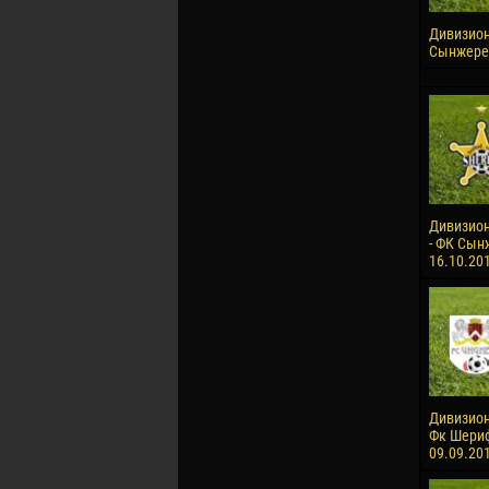
Дивизион 
Сынжерей
Дивизион
- ФК Сынж
16.10.20
Дивизион
Фк Шериф-
09.09.20