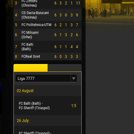
FC Zimbru
3
6
3
2
1
11
(Chisinau)
CS Dacia-Buiucani
4
6
3
0
3
9
(Chisinau)
5
FC Politehnica-UTM
6
2
1
3
7
FC Milsami
6
6
1
3
2
6
(Orhei)
FC Balti
7
6
1
1
4
4
(Balti)
8
FCReal Siret
6
0
3
3
3
02 August
FC Balti (Balti) -
1:5
FC Sheriff (Tiraspol)
26 July
FC Sheriff (Tiraspol) -