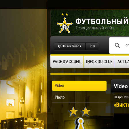
Ajouter aux favoris
RSS
PAGE D'ACCUEIL
INFOS DU CLUB
ACTUA
Video
Video
Photo
30 April 201
«Викто