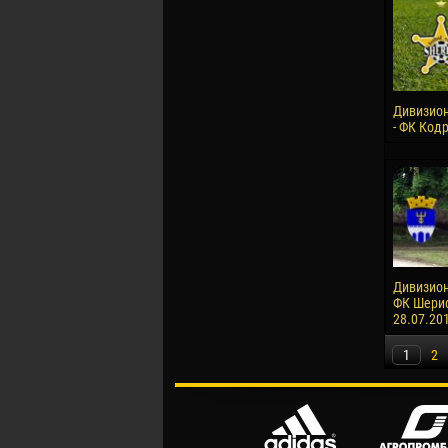
Дивизион
- ФК Кодр
Дивизион 
ФК Шериф-
28.07.20
1
2