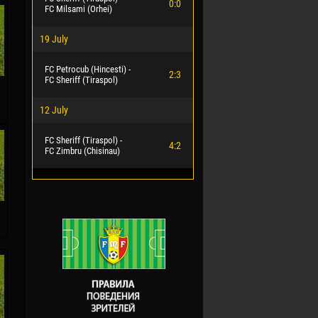
0:0
FC Milsami (Orhei)
19 July
FC Petrocub (Hincesti) -
2:3
FC Sheriff (Tiraspol)
12 July
FC Sheriff (Tiraspol) -
4:2
FC Zimbru (Chisinau)