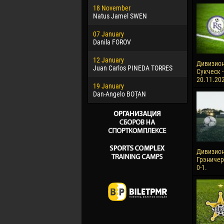
18 November
Jayder Mo
Natus Jamel SWEN
22 March
07 January
Samba KO
Danila FOROV
26 March
12 January
Vitor Hugo
Дивизион
Juan Carlos PINEDA TORRES
Сукческ -
28 March
20.11.20
19 January
Raí LOPES 
Dan-Angelo BOȚAN
Дивизион
Грэничер
0-1.