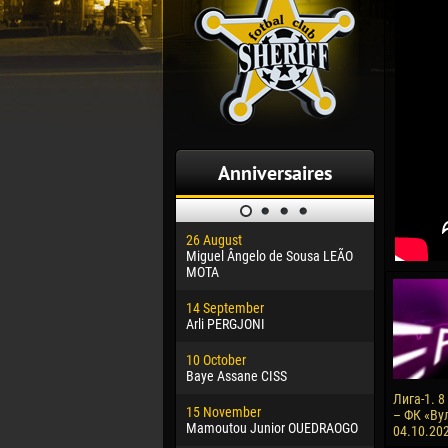
Anniversaires
26 August
30 January
Miguel Ângelo de Sousa LEÃO
Dhoraso M
MOTA
24 Februar
14 September
Vladislav 
Arli PERGJONI
02 March
10 October
Veaceslav
Baye Assane CISS
09 March
Лига-1. 
15 November
Emmanuel 
– ФК «Вул
Mamoutou Junior OUEDRAOGO
04.10.202
20 March