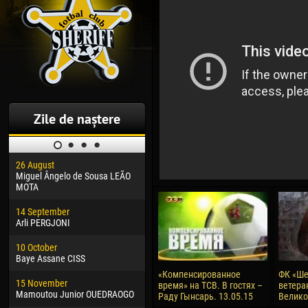
Zile de naștere
26 August
30 January
04 M
Miguel Ângelo de Sousa LEÃO
Dhoraso Moreo KLAS
Vsev
MOTA
24 February
13 M
14 September
Vladislav COSTIN
Rena
Arli PERGJONI
02 March
24 M
10 October
Veaceslav COZMA
Nico
Baye Assane CISS
09 March
15 J
«Компенсированное
ФК «Ше
15 November
Emmanuel AFETSE
Kona
время» на ТСВ. В гостях –
ветера
Mamoutou Junior OUEDRAOGO
Раду Гынсарь. 13.05.15
Велик
20 March
24 J