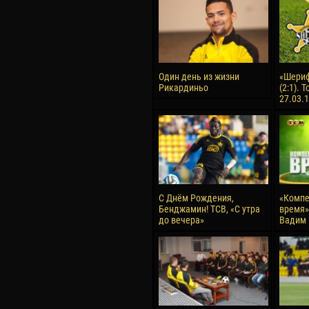
Один день из жизни
«Шериф
Рикардиньо
(2:1). 
27.03.
С Днём Рождения,
«Компе
Бенджамин! ТСВ, «С утра
время» 
до вечера»
Вадим 