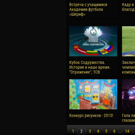
Встреча с учащимися
Каду и
Академии футбола
благод
«Шериф»
Кубок Содружества.
Заключ
История и наше время.
чемпио
"Отражение", ТСВ
компан
Конкурс рисунков - 2015!
Гала ла
глазам
1
2
3
4
5
6
...
14