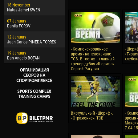
18 November
Jayder Moreno ASPRILLA
Vict
Natus Jamel SWEN
22 March
28 J
07 January
Samba KONÉ
Soum
Danila FOROV
26 March
10 Ju
12 January
Vitor Hugo Morais de OLIVEIRA
Bou
Juan Carlos PINEDA TORRES
28 March
15 Ju
«Компенсированное
«Шериф
19 January
Raí LOPES DE OLIVEIRA
Ivan
время» на телеканале
«Тирас
Dan-Angelo BOȚAN
ТСВ. В гостях – главный
хлебок
тренер дубля «Шерифа»
Сергей Рагулин
Виртуальный «Шериф».
«Компе
«Отражение», ТСВ
время» 
Максим
7.04.15