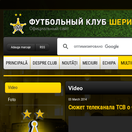
Adauga marcaje
RSS
PRINCIPALĂ
DESPRE CLUB
NOUTĂŢI
MECIURI
ECHIPA
MULTI
Video
Video
Foto
03 March 2014
Сюжет телеканала ТСВ о