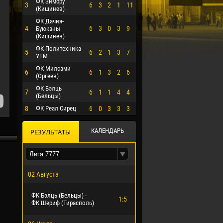
ФК Зимбру
3
6
3
2
1
11
(Кишинев)
ФК Дачия-
4
6
3
0
3
9
Буюканы
(Кишинев)
ФК Политехника-
5
6
2
1
3
7
УТМ
ФК Милсами
6
6
1
3
2
6
(Оргеев)
ФК Бэлць
7
6
1
1
4
4
(Бельцы)
8
ФК Реал Сирец
6
0
3
3
3
КАЛЕНДАРЬ
РЕЗУЛЬТАТЫ
02 Августа
ФК Бэлць (Бельцы) -
1:5
ФК Шериф (Тирасполь)