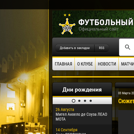
Добавить в закладки
RSS
ГЛАВНАЯ
О КЛУБЕ
НОВОСТИ
МАТЧ
Дни рождения
03 Марта 2
Сюжет
26 Августа
30 Января
Мигел Анхело де Соуза ЛЕАО
Дорасо Мо
МОТА
24 Феврал
14 Сентября
Владисла