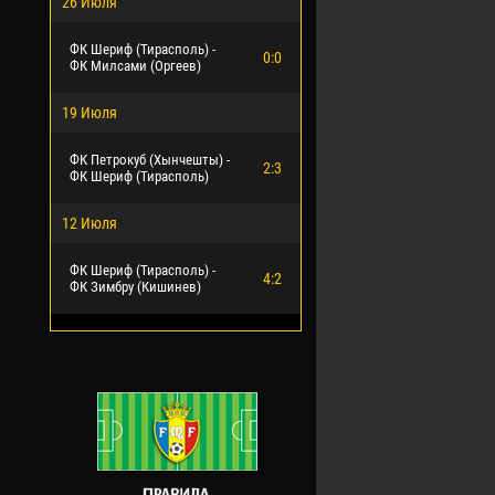
26 Июля
ФК Шериф (Тирасполь) -
0:0
ФК Милсами (Оргеев)
19 Июля
ФК Петрокуб (Хынчешты) -
2:3
ФК Шериф (Тирасполь)
12 Июля
ФК Шериф (Тирасполь) -
4:2
ФК Зимбру (Кишинев)