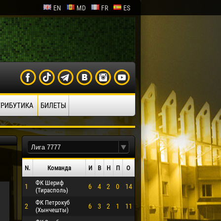
EN
MD
FR
ES
ТРИБУТИКА
БИЛЕТЫ
N.
Команда
И
В
Н
П
О
ФК Шериф
1
6
4
2
0
14
О ЭРРЕРА
(Тирасполь)
ФК Петрокуб
2
6
3
2
1
11
(Хынчешты)