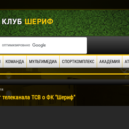
И
КОМАНДА
МУЛЬТИМЕДИА
СПОРТКОМПЛЕКС
АКАДЕМИЯ
А
014
 телеканала ТСВ о ФК "Шериф"
04 Мая
17 Июля
рео КЛАС
Всеволод НИХАЕВ
Жаир Амет МОДЕЛ
я
13 Мая
21 Июля
в КОСТИН
Ренат ЖОСАН
Эмиль ТЫМБУР