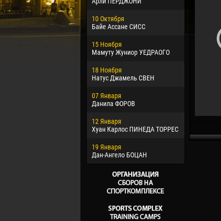
Арли ПЕРДЖОНИ
02 Марта
10 Октября
Вячеслав
Байе Ассане СИСС
09 Марта
15 Ноября
Эммануэл
Мамуту Жуниор УЕДРАОГО
20 Марта
18 Ноября
Хайдер М
Натус Джамель СВЕН
22 Марта
07 Января
Самба КО
Данила ФОРОВ
26 Марта
12 Января
Витор Уго
Хуан Карлос ПИНЕДА ТОРРЕС
ОЛИВЕЙР
19 Января
28 Марта
Дан-Ангело БОЦАН
Раи ЛОПЕ