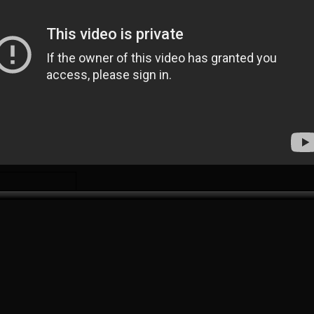
24 Мая
24 Июля
 КОЗМА
Николай ЧЕБОТАРЬ
Михаил КОРОТКОВ
15 Июня
27 Июля
ь АФЕТСЕ
Конан Жорес-Ульрих ЛУКУ
Владимир ФРАТЯ
24 Июня
орено АСПРИЛЬЯ
Виктор ЧУМАШУ
28 Июня
НЕ
Сумаила МАГАССУБА
10 Июля
 Морайс де
Бурама ФОМБА
А
15 Июля
Иван ДЮЛГЕРОВ
С ДЕ ОЛИВЕЙРА