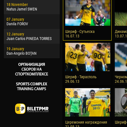
18 November
Jayder Moreno ASPRILLA
Vict
Natus Jamel SWEN
22 March
28 J
07 January
Samba KONÉ
Soum
Danila FOROV
26 March
10 Ju
Шериф - Сутьеска
Динамо
12 January
Vitor Hugo Morais de OLIVEIRA
Bou
16.07.13
13.07.
Juan Carlos PINEDA TORRES
28 March
15 Ju
19 January
Raí LOPES DE OLIVEIRA
Ivan
Dan-Angelo BOȚAN
Шериф - Тирасполь
Черном
29.06.13
24.06.
Церемония награждения
Шериф-
21.05.13