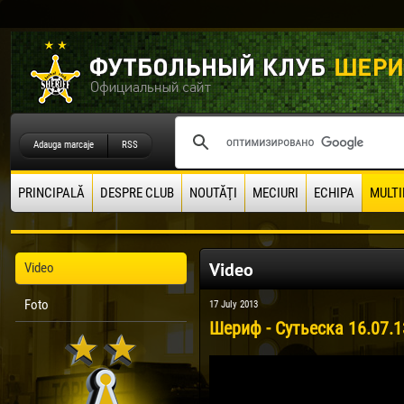
Adauga marcaje
RSS
PRINCIPALĂ
DESPRE CLUB
NOUTĂŢI
MECIURI
ECHIPA
MULTI
Video
Video
Foto
17 July 2013
Шериф - Сутьеска 16.07.1