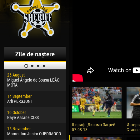
Zile de naștere
26 August
30 January
04 M
Miguel Ângelo de Sousa LEÃO
Dhoraso Moreo KLAS
Vsev
MOTA
24 February
13 M
14 September
Vladislav COSTIN
Rena
Arli PERGJONI
02 March
24 M
10 October
Veaceslav COZMA
Nico
Baye Assane CISS
09 March
15 J
Шериф - Динамо Загреб
Интерв
15 November
Emmanuel AFETSE
Kona
07.08.13
Станое
Mamoutou Junior OUEDRAOGO
20 March
24 J