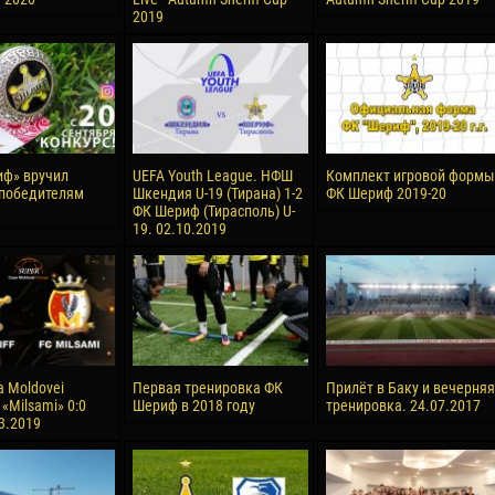
2019
ф» вручил
UEFA Youth League. НФШ
Комплект игровой формы
победителям
Шкендия U-19 (Тирана) 1-2
ФК Шериф 2019-20
ФК Шериф (Тирасполь) U-
19. 02.10.2019
a Moldovei
Первая тренировка ФК
Прилёт в Баку и вечерняя
- «Milsami» 0:0
Шериф в 2018 году
тренировка. 24.07.2017
03.2019