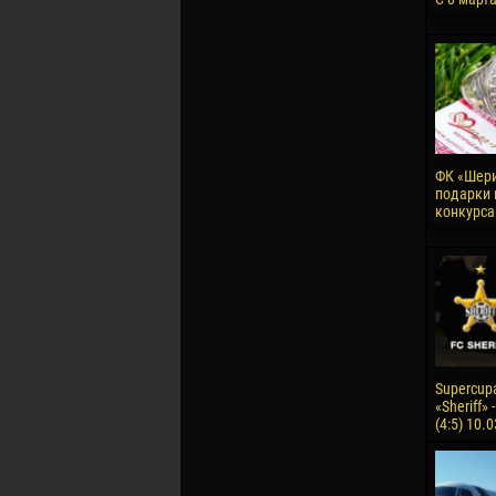
ФК «Шери
подарки 
конкурса
Supercup
«Sheriff» 
(4:5) 10.