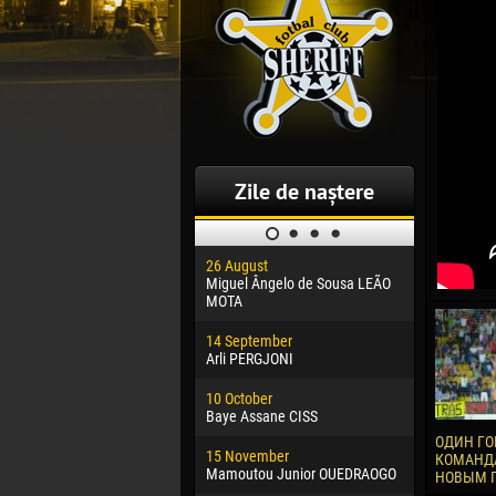
Zile de naștere
26 August
30 January
Miguel Ângelo de Sousa LEÃO
Dhoraso M
MOTA
24 Februar
14 September
Vladislav 
Arli PERGJONI
02 March
10 October
Veaceslav
Baye Assane CISS
09 March
ОДИН ГО
15 November
Emmanuel 
КОМАНДА
Mamoutou Junior OUEDRAOGO
НОВЫМ 
20 March