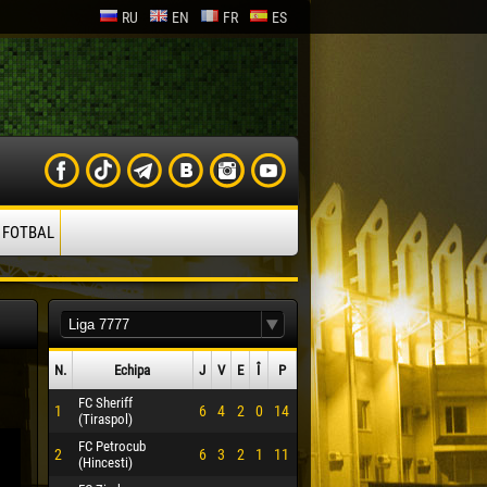
RU
EN
FR
ES
 FOTBAL
N.
Echipa
J
V
E
Î
P
FC Sheriff
1
6
4
2
0
14
(Tiraspol)
FC Petrocub
2
6
3
2
1
11
(Hincesti)