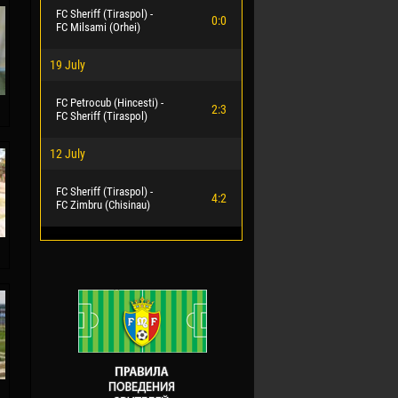
FC Sheriff (Tiraspol) -
0:0
FC Milsami (Orhei)
19 July
FC Petrocub (Hincesti) -
2:3
FC Sheriff (Tiraspol)
12 July
FC Sheriff (Tiraspol) -
4:2
FC Zimbru (Chisinau)