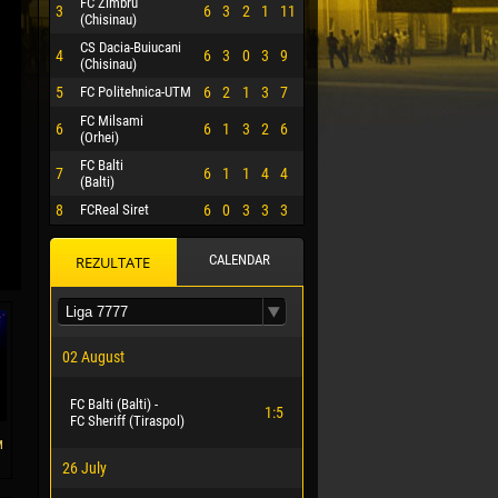
FC Zimbru
3
6
3
2
1
11
(Chisinau)
CS Dacia-Buiucani
4
6
3
0
3
9
(Chisinau)
5
FC Politehnica-UTM
6
2
1
3
7
FC Milsami
6
6
1
3
2
6
(Orhei)
FC Balti
7
6
1
1
4
4
(Balti)
8
FCReal Siret
6
0
3
3
3
CALENDAR
REZULTATE
 HERRERA
02 August
FC Balti (Balti) -
1:5
FC Sheriff (Tiraspol)
м
26 July