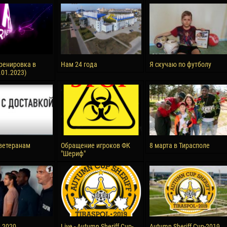
reno ASPRILLA
Victor CIUMAȘU
28 June
NÉ
Soumaila MAGASSOUBA
10 July
 Morais de OLIVEIRA
Bourama FOMBA
ренировка в
Нам 24 года
Я скучаю по футболу
.01.2023)
15 July
DE OLIVEIRA
Ivan DYULGEROV
ветеранам
Обращение игроков ФК
8 марта в Тирасполе
"Шериф"
а 2020
Live - Autumn Sheriff Cup-
Autumn Sheriff Cup-2019