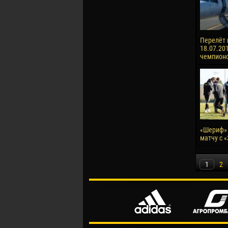
Перелёт 
18.07.201
чемпионо
«Шериф» 
матчу с 
1
2