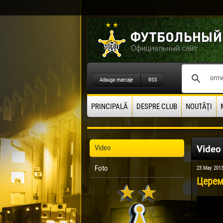
Adauga marcaje
RSS
PRINCIPALĂ
DESPRE CLUB
NOUTĂŢI
Video
Video
Foto
23 May 201
Церем