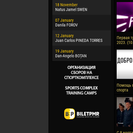
18 November
Jayder Mo
Natus Jamel SWEN
22 March
07 January
Samba KO
Danila FOROV
26 March
12 January
Vitor Hugo
Первая т
Juan Carlos PINEDA TORRES
2023. (10
28 March
19 January
Raí LOPES 
Dan-Angelo BOȚAN
Помощь 
спорта
С 8 март