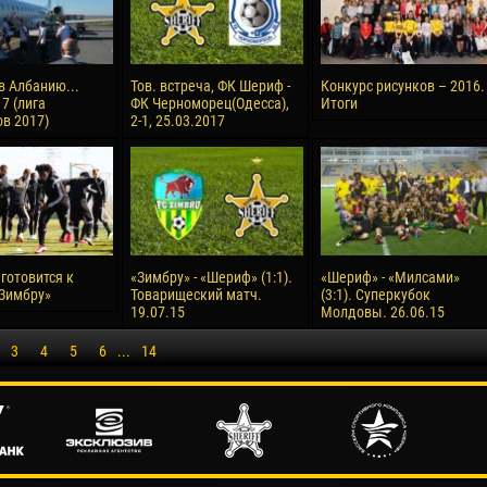
в Албанию...
Тов. встреча, ФК Шериф -
Конкурс рисунков – 2016.
7 (лига
ФК Черноморец(Одесса),
Итоги
в 2017)
2-1, 25.03.2017
готовится к
«Зимбру» - «Шериф» (1:1).
«Шериф» - «Милсами»
«Зимбру»
Товарищеский матч.
(3:1). Суперкубок
19.07.15
Молдовы. 26.06.15
3
4
5
6
...
14