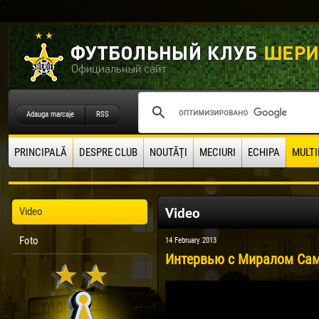
Adauga marcaje
RSS
PRINCIPALĂ
DESPRE CLUB
NOUTĂŢI
MECIURI
ECHIPA
MULTI
Video
Video
Foto
14 February 2013
Интервью с Миралом Са