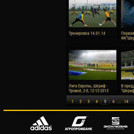
Тренировка 14.01.14
Первая
ФК"Шер
Лига Европы, Шериф -
В пред
Тромсё, 2-0, 12-12-2013
"Шериф"
1
2
3
4
5
6
...
14