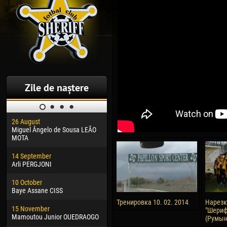
Zile de naștere
26 August
30 January
04 M
Miguel Ângelo de Sousa LEÃO
Dhoraso Moreo KLAS
Vsev
MOTA
24 February
13 M
14 September
Vladislav COSTIN
Rena
Arli PERGJONI
02 March
24 M
10 October
Veaceslav COZMA
Nico
Baye Assane CISS
09 March
15 J
Тренировка 10. 02. 2014
Нарезк
15 November
Emmanuel AFETSE
Kona
"Шериф
Mamoutou Junior OUEDRAOGO
(Румыни
20 March
24 J