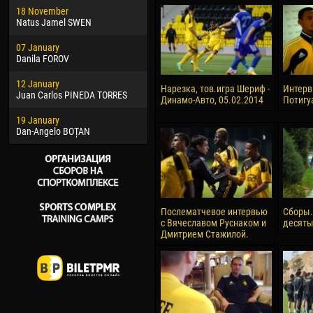
18 November
Jayder Moreno ASPRILLA
Vict
Natus Jamel SWEN
22 March
28 J
07 January
Samba KONÉ
Soum
Danila FOROV
26 March
10 Ju
12 January
Vitor Hugo Morais de OLIVEIRA
Bou
Нарезка, тов.игра Шериф -
Интерв
Juan Carlos PINEDA TORRES
Динамо-Авто, 05.02.2014
Потигу
28 March
15 Ju
19 January
Raí LOPES DE OLIVEIRA
Ivan
Dan-Angelo BOȚAN
Послематчевое интервью
Сборы.
с Вячеславом Руснаком и
десяты
Дмитрием Стажилой.