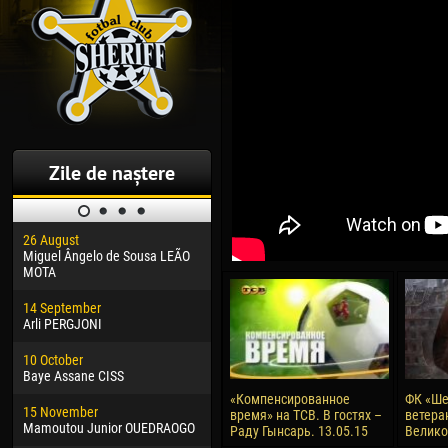
Zile de naștere
26 August
30 January
04 M
Miguel Ângelo de Sousa LEÃO
Dhoraso Moreo KLAS
Vsev
MOTA
24 February
13 M
14 September
Vladislav COSTIN
Rena
Arli PERGJONI
02 March
24 M
10 October
Veaceslav COZMA
Nico
Baye Assane CISS
09 March
15 J
«Компенсированное
ФК «Ше
15 November
Emmanuel AFETSE
Kona
время» на ТСВ. В гостях –
ветера
Mamoutou Junior OUEDRAOGO
Раду Гынсарь. 13.05.15
Велик
20 March
24 J