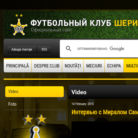
Adauga marcaje
RSS
PRINCIPALĂ
DESPRE CLUB
NOUTĂŢI
MECIURI
ECHIPA
MULTI
Video
Video
Foto
14 February 2013
Интервью с Миралом Са