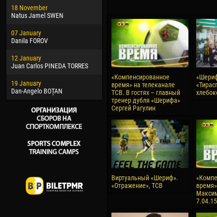
18 November
Jayder Moreno ASPRILLA
Vict
Natus Jamel SWEN
22 March
28 J
07 January
Samba KONÉ
Soum
Danila FOROV
26 March
10 Ju
12 January
Vitor Hugo Morais de OLIVEIRA
Bou
Juan Carlos PINEDA TORRES
28 March
15 Ju
«Компенсированное
«Шериф
19 January
Raí LOPES DE OLIVEIRA
Ivan
время» на телеканале
«Тирас
Dan-Angelo BOȚAN
ТСВ. В гостях – главный
хлебок
тренер дубля «Шерифа»
Сергей Рагулин
Виртуальный «Шериф».
«Компе
«Отражение», ТСВ
время» 
Максим
7.04.15