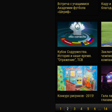
Встреча с учащимися
Каду и
Академии футбола
благод
«Шериф»
Кубок Содружества.
Заключ
История и наше время.
чемпио
"Отражение", ТСВ
компан
Конкурс рисунков - 2015!
Гала ла
глазам
1
2
3
4
5
6
...
14