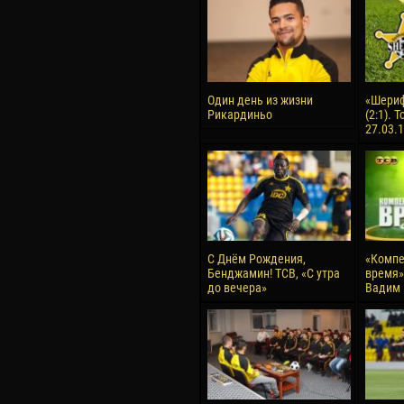
Один день из жизни
«Шериф
Рикардиньо
(2:1). 
27.03.
С Днём Рождения,
«Компе
Бенджамин! ТСВ, «С утра
время» 
до вечера»
Вадим 