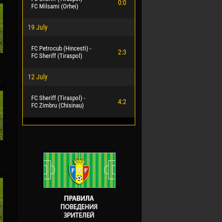
0:0
FC Milsami (Orhei)
19 July
FC Petrocub (Hincesti) -
2:3
FC Sheriff (Tiraspol)
12 July
FC Sheriff (Tiraspol) -
4:2
FC Zimbru (Chisinau)