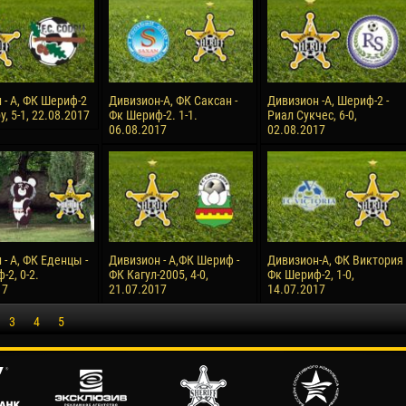
 - А, ФК Шериф-2
Дивизион-А, ФК Саксан -
Дивизион -А, Шериф-2 -
у, 5-1, 22.08.2017
Фк Шериф-2. 1-1.
Риал Сукчес, 6-0,
06.08.2017
02.08.2017
- А, ФК Еденцы -
Дивизион - А,ФК Шериф -
Дивизион-А, ФК Виктория 
2, 0-2.
ФК Кагул-2005, 4-0,
Фк Шериф-2, 1-0,
17
21.07.2017
14.07.2017
3
4
5