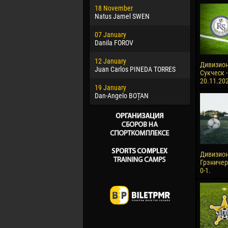
18 November
Jayder Mo
Natus Jamel SWEN
22 March
07 January
Samba KO
Danila FOROV
26 March
12 January
Vitor Hugo
Дивизион
Juan Carlos PINEDA TORRES
Сукческ -
28 March
20.11.20
19 January
Raí LOPES 
Dan-Angelo BOȚAN
Дивизион
Грэничер
0-1.