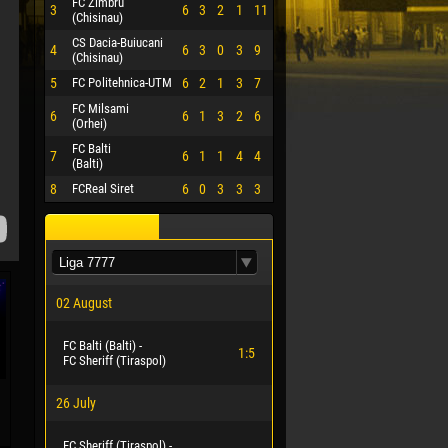
FC Zimbru
3
6
3
2
1
11
(Chisinau)
CS Dacia-Buiucani
4
6
3
0
3
9
(Chisinau)
5
FC Politehnica-UTM
6
2
1
3
7
FC Milsami
6
6
1
3
2
6
(Orhei)
FC Balti
7
6
1
1
4
4
(Balti)
8
FCReal Siret
6
0
3
3
3
02 August
FC Balti (Balti) -
1:5
FC Sheriff (Tiraspol)
26 July
FC Sheriff (Tiraspol) -