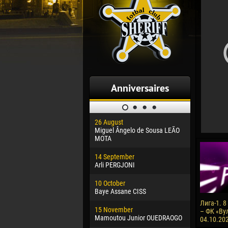
Anniversaires
26 August
30 January
Miguel Ângelo de Sousa LEÃO
Dhoraso M
MOTA
24 Februar
14 September
Vladislav 
Arli PERGJONI
02 March
10 October
Veaceslav
Baye Assane CISS
09 March
Лига-1. 
15 November
Emmanuel 
– ФК «Вул
Mamoutou Junior OUEDRAOGO
04.10.202
20 March