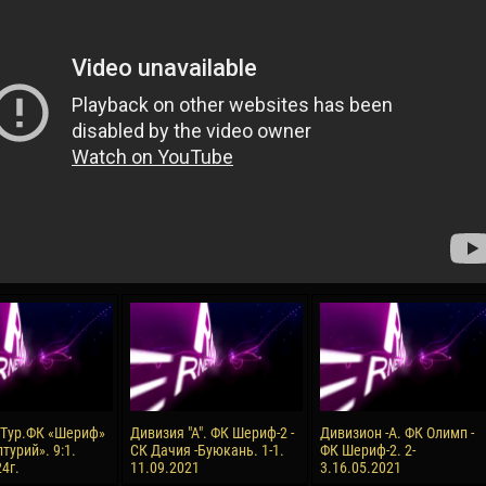
04 May
21 July
oreo KLAS
Vsevolod NIHAEV
Emil TIMBUR
y
13 May
24 July
COSTIN
Renat JOSAN
Mihail COROTCOV
15 June
27 July
 COZMA
Konan Jaures-Ulrich LOUKOU
Vladimir FRATEA
24 June
8 Тур.ФК «Шериф»
Дивизия "А". ФК Шериф-2 -
Дивизион -А. ФК Олимп -
AFETSE
Victor CIUMAȘU
турий». 9:1.
СК Дачия -Буюкань. 1-1.
ФК Шериф-2. 2-
4г.
11.09.2021
3.16.05.2021
28 June