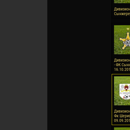
Дивизион 
Сынжерей
Дивизион
- ФК Сынж
16.10.20
Дивизион
Фк Шериф-
09.09.20