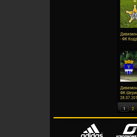
Дивизион
- ФК Кодр
Дивизион 
ФК Шериф-
28.07.20
1
2