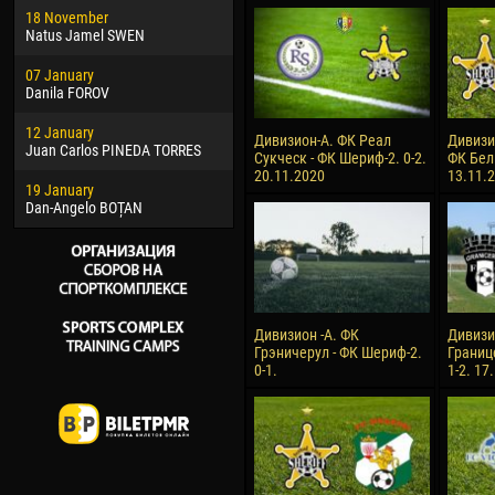
18 November
Jayder Moreno ASPRILLA
Soum
Natus Jamel SWEN
22 March
10 Ju
07 January
Samba KONÉ
Bou
Danila FOROV
26 March
15 Ju
12 January
Vitor Hugo Morais de OLIVEIRA
Ivan
Дивизион-А. ФК Реал
Дивизи
Juan Carlos PINEDA TORRES
Сукческ - ФК Шериф-2. 0-2.
ФК Бел
28 March
17 Ju
20.11.2020
13.11.
19 January
Raí LOPES DE OLIVEIRA
Jair
Dan-Angelo BOȚAN
Дивизион -А. ФК
Дивизи
Грэничерул - ФК Шериф-2.
Границ
0-1.
1-2. 17