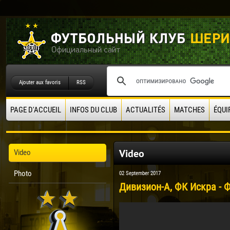
Ajouter aux favoris
RSS
PAGE D'ACCUEIL
INFOS DU CLUB
ACTUALITÉS
MATCHES
ÉQUI
Video
Video
Photo
02 September 2017
Дивизион-А, ФК Искра - Ф