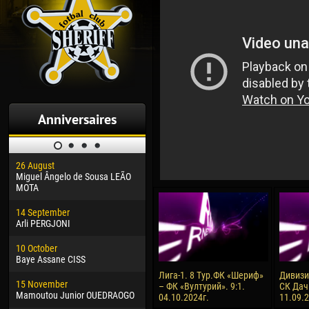
Anniversaires
26 August
30 January
04 M
Miguel Ângelo de Sousa LEÃO
Dhoraso Moreo KLAS
Vsev
MOTA
24 February
13 M
14 September
Vladislav COSTIN
Rena
Arli PERGJONI
02 March
15 J
10 October
Veaceslav COZMA
Kona
Baye Assane CISS
09 March
24 J
Лига-1. 8 Тур.ФК «Шериф»
Дивизия
15 November
Emmanuel AFETSE
Vict
– ФК «Вултурий». 9:1.
СК Дач
Mamoutou Junior OUEDRAOGO
04.10.2024г.
11.09.
20 March
28 J