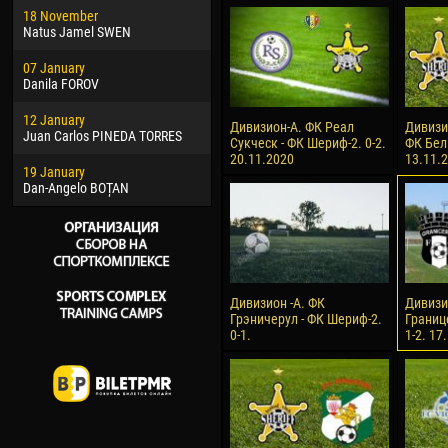
18 November
Jayder Moreno ASPRILLA
Soum
Natus Jamel SWEN
22 March
10 Ju
07 January
Samba KONÉ
Bou
Danila FOROV
26 March
15 Ju
12 January
Vitor Hugo Morais de OLIVEIRA
Ivan
Дивизион-А. ФК Реал
Дивизи
Juan Carlos PINEDA TORRES
Сукческ - ФК Шериф-2. 0-2.
ФК Бел
28 March
17 Ju
20.11.2020
13.11.
19 January
Raí LOPES DE OLIVEIRA
Jair
Dan-Angelo BOȚAN
Дивизион -А. ФК
Дивизи
Грэничерул - ФК Шериф-2.
Границ
0-1.
1-2. 17