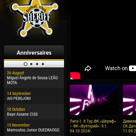
Anniversaires
26 August
30 January
04 M
Miguel Ângelo de Sousa LEÃO
Dhoraso Moreo KLAS
Vsev
MOTA
24 February
13 M
14 September
Vladislav COSTIN
Rena
Arli PERGJONI
02 March
15 J
10 October
Veaceslav COZMA
Kona
Baye Assane CISS
09 March
24 J
Лига-1. 8 Тур.ФК «Шериф»
Дивизия
15 November
Emmanuel AFETSE
Vict
– ФК «Вултурий». 9:1.
СК Дач
Mamoutou Junior OUEDRAOGO
04.10.2024г.
11.09.
20 March
28 J