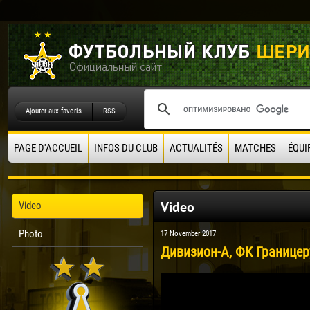
Ajouter aux favoris
RSS
PAGE D'ACCUEIL
INFOS DU CLUB
ACTUALITÉS
MATCHES
ÉQUI
Video
Video
Photo
17 November 2017
Дивизион-А, ФК Границеру