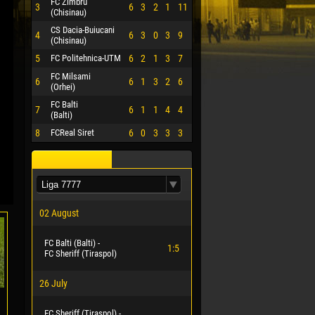
FC Zimbru
3
6
3
2
1
11
(Chisinau)
CS Dacia-Buiucani
4
6
3
0
3
9
(Chisinau)
5
FC Politehnica-UTM
6
2
1
3
7
FC Milsami
6
6
1
3
2
6
(Orhei)
FC Balti
7
6
1
1
4
4
(Balti)
8
FCReal Siret
6
0
3
3
3
02 August
FC Balti (Balti) -
1:5
FC Sheriff (Tiraspol)
26 July
FC Sheriff (Tiraspol) -