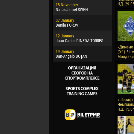
НД. 29.05
18 November
Jayder Mo
Natus Jamel SWEN
22 March
07 January
Samba KO
Danila FOROV
26 March
12 January
Vitor Hugo
Juan Carlos PINEDA TORRES
28 March
«Динамо-
19 January
Raí LOPES 
(0:1). Че
Dan-Angelo BOȚAN
Молдавии
«Шериф» -
Чемпион
НД. 15.0