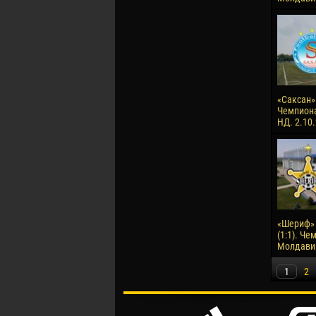
«Саксан» 
Чемпион
НД. 2.10
«Шериф» 
(1:1). Че
Молдавии
1
2