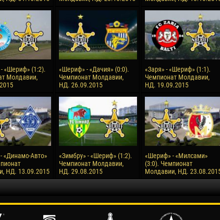
- «Шериф» (1:2).
«Шериф» - «Дачия» (0:0).
«Заря» - «Шериф» (1:1).
ат Молдавии,
Чемпионат Молдавии,
Чемпионат Молдавии,
.2015
НД. 26.09.2015
НД. 19.09.2015
- «Динамо-Авто»
«Зимбру» - «Шериф» (1:2).
«Шериф» - «Милсами»
мпионат
Чемпионат Молдавии,
(3:0). Чемпионат
, НД. 13.09.2015
НД. 29.08.2015
Молдавии, НД. 23.08.201