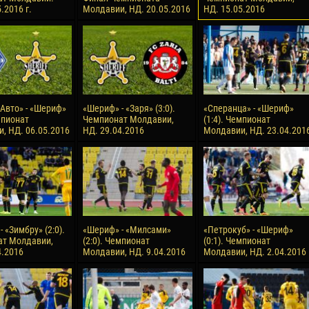
.2016 г.
Молдавии, НД. 20.05.2016
НД. 15.05.2016
reno ASPRILLA
Soumaila MAGASSOUBA
10 July
NÉ
Bourama FOMBA
15 July
 Morais de OLIVEIRA
Ivan DYULGEROV
17 July
Авто» - «Шериф»
«Шериф» - «Заря» (3:0).
«Сперанца» - «Шериф»
DE OLIVEIRA
Jair Ameth MODELO HERRERA
мпионат
Чемпионат Молдавии,
(1:4). Чемпионат
, НД. 06.05.2016
НД. 29.04.2016
Молдавии, НД. 23.04.201
 «Зимбру» (2:0).
«Шериф» - «Милсами»
«Петрокуб» - «Шериф»
ат Молдавии,
(2:0). Чемпионат
(0:1). Чемпионат
4.2016
Молдавии, НД. 9.04.2016
Молдавии, НД. 2.04.2016