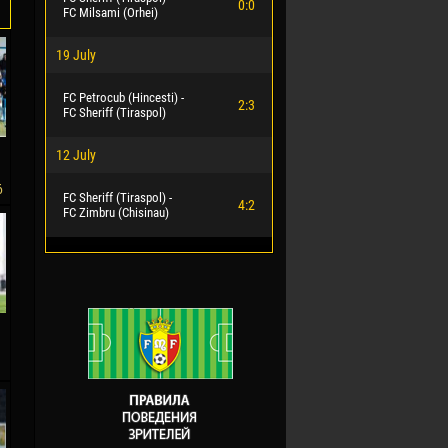
0:0
FC Milsami (Orhei)
19 July
FC Petrocub (Hincesti) -
2:3
FC Sheriff (Tiraspol)
12 July
6
FC Sheriff (Tiraspol) -
4:2
FC Zimbru (Chisinau)