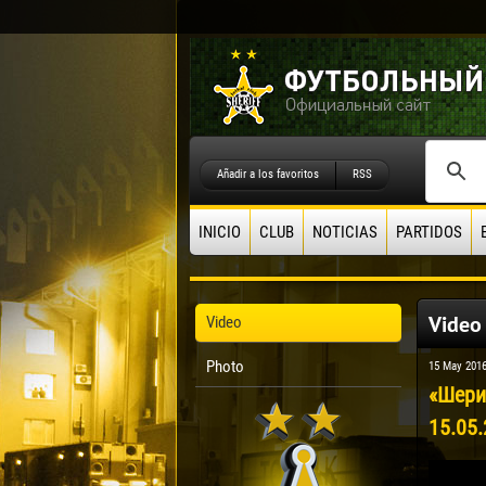
Añadir a los favoritos
RSS
INICIO
CLUB
NOTICIAS
PARTIDOS
Video
Video
Photo
15 May 201
«Шери
15.05