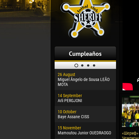
Cumpleaños
26 August
30 January
Miguel Ângelo de Sousa LEÃO
Dhoraso M
MOTA
24 Februar
14 September
Vladislav 
Arli PERGJONI
02 March
10 October
Veaceslav
Baye Assane CISS
09 March
15 November
Emmanuel 
Mamoutou Junior OUEDRAOGO
«Шериф» -
Чемпион
20 March