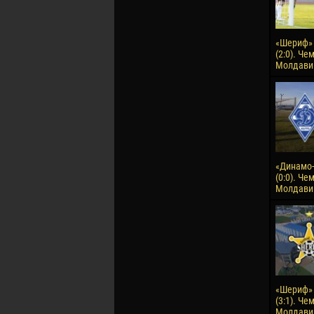
«Шериф» 
(2:0). Че
Молдавии
«Динамо-
(0:0). Че
Молдавии
«Шериф» 
(3:1). Че
Молдавии