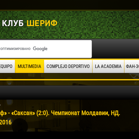
EQUIPO
MULTIMEDIA
COMPLEJO DEPORTIVO
LA ACADEMIA
ФАН-З
6
ф» - «Саксан» (2:0). Чемпионат Молдавии, НД.
.2016