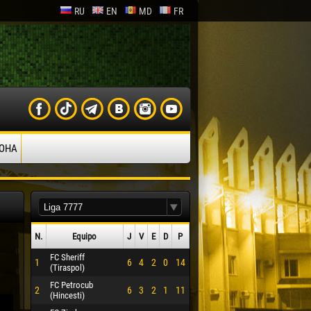
RU
EN
MD
FR
ОНА
N.
Equipo
J
V
Е
D
P
FC Sheriff
1
6
4
2
0
14
(Tiraspol)
FC Petrocub
2
6
3
2
1
11
(Hincesti)