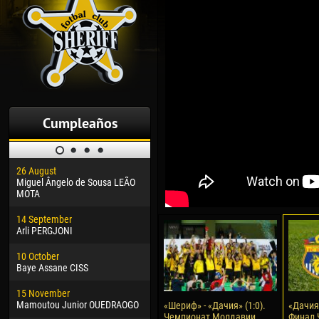
Cumpleaños
26 August
30 January
04 M
Miguel Ângelo de Sousa LEÃO
Dhoraso Moreo KLAS
Vsev
MOTA
24 February
13 M
14 September
Vladislav COSTIN
Rena
Arli PERGJONI
02 March
15 J
10 October
Veaceslav COZMA
Kona
Baye Assane CISS
09 March
24 J
15 November
Emmanuel AFETSE
Vict
Mamoutou Junior OUEDRAOGO
«Шериф» - «Дачия» (1:0).
«Дачия»
Чемпионат Молдавии.
Финал 
20 March
28 J