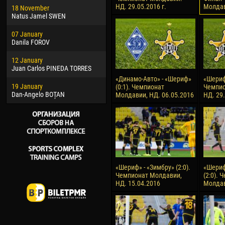
НД. 29.05.2016 г.
Молдав
18 November
Jayder Moreno ASPRILLA
Soum
Natus Jamel SWEN
22 March
10 Ju
07 January
Samba KONÉ
Bou
Danila FOROV
26 March
15 Ju
12 January
Vitor Hugo Morais de OLIVEIRA
Ivan
Juan Carlos PINEDA TORRES
28 March
17 Ju
«Динамо-Авто» - «Шериф»
«Шериф»
19 January
Raí LOPES DE OLIVEIRA
Jair
(0:1). Чемпионат
Чемпио
Dan-Angelo BOȚAN
Молдавии, НД. 06.05.2016
НД. 29
«Шериф» - «Зимбру» (2:0).
«Шериф
Чемпионат Молдавии,
(2:0). 
НД. 15.04.2016
Молдав