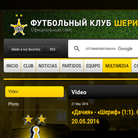
Añadir a los favoritos
RSS
INICIO
CLUB
NOTICIAS
PARTIDOS
EQUIPO
MULTIMEDIA
C
Video
Video
Photo
21 May 2016
«Дачия» - «Шериф» (1:1)
20.05.2016