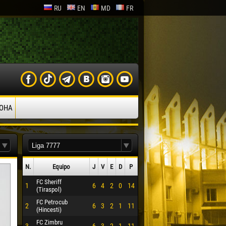
RU
EN
MD
FR
ОНА
N.
Equipo
J
V
Е
D
P
FC Sheriff
1
6
4
2
0
14
(Tiraspol)
FC Petrocub
2
6
3
2
1
11
(Hincesti)
FC Zimbru