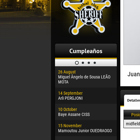
Cumpleaños
26 August
30 January
Juan
Miguel Ângelo de Sousa LEÃO
Dhoraso M
MOTA
24 Februar
14 September
Vladislav 
Arli PERGJONI
Detalle
02 March
10 October
Veaceslav
Baye Assane CISS
Posi
09 March
midfield
15 November
Emmanuel 
Mamoutou Junior OUEDRAOGO
20 March