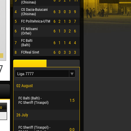
3
6
3
2
1
11
(Chisinau)
CS Dacia-Buiucani
4
6
3
0
3
9
(Chisinau)
5
FC Politehnica-UTM
6
2
1
3
7
FC Milsami
6
6
1
3
2
6
(Orhei)
FC Balti
7
6
1
1
4
4
(Balti)
8
FCReal Siret
6
0
3
3
3
7
02 August
FC Balti (Balti) -
1:5
FC Sheriff (Tiraspol)
o
26 July
FC Sheriff (Tiraspol) -
0:0