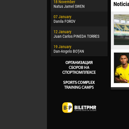
18 November
Jayder Mo
Notici
Natus Jamel SWEN
22 March
07 January
Samba KO
Danila FOROV
26 March
12 January
Vitor Hugo
Juan Carlos PINEDA TORRES
28 March
19 January
Raí LOPES 
Dan-Angelo BOȚAN