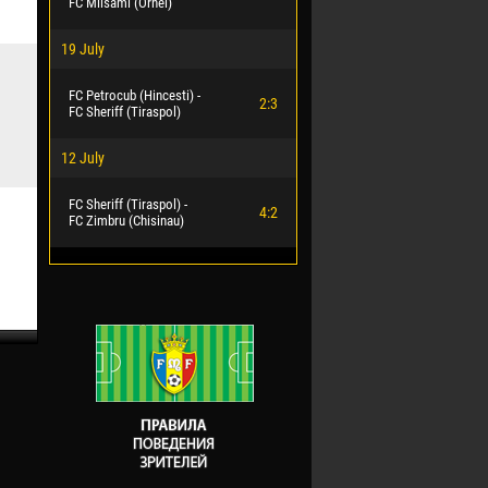
FC Milsami (Orhei)
19 July
FC Petrocub (Hincesti) -
2:3
FC Sheriff (Tiraspol)
12 July
FC Sheriff (Tiraspol) -
4:2
FC Zimbru (Chisinau)