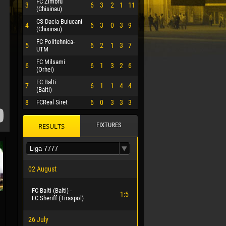
FC Zimbru
3
6
3
2
1
11
(Chisinau)
CS Dacia-Buiucani
4
6
3
0
3
9
(Chisinau)
FC Politehnica-
5
6
2
1
3
7
UTM
FC Milsami
6
6
1
3
2
6
(Orhei)
FC Balti
7
6
1
1
4
4
(Balti)
8
FCReal Siret
6
0
3
3
3
FIXTURES
RESULTS
 HERRERA
02 August
FC Balti (Balti) -
1:5
FC Sheriff (Tiraspol)
26 July