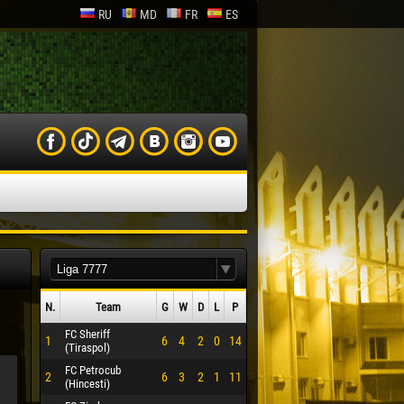
RU
MD
FR
ES
N.
Team
G
W
D
L
P
FC Sheriff
1
6
4
2
0
14
(Tiraspol)
FC Petrocub
2
6
3
2
1
11
(Hincesti)