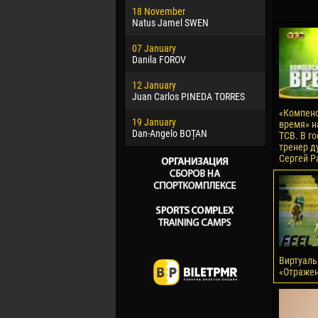
18 November
Jayder Mo
Natus Jamel SWEN
22 March
07 January
Samba KO
Danila FOROV
26 March
12 January
Vitor Hugo
Juan Carlos PINEDA TORRES
28 March
«Компен
19 January
Raí LOPES 
время» н
Dan-Angelo BOȚAN
ТСВ. В г
тренер д
Сергей Р
Виртуаль
«Отражен