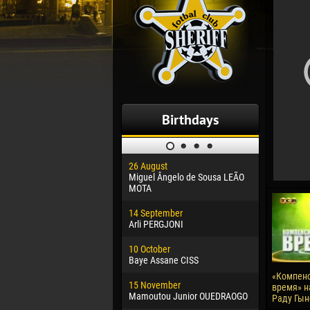
Birthdays
26 August
30 January
Miguel Ângelo de Sousa LEÃO
Dhoraso M
MOTA
24 Februar
14 September
Vladislav 
Arli PERGJONI
02 March
10 October
Veaceslav
Baye Assane CISS
09 March
«Компен
15 November
Emmanuel 
время» на
Mamoutou Junior OUEDRAOGO
Раду Гын
20 March