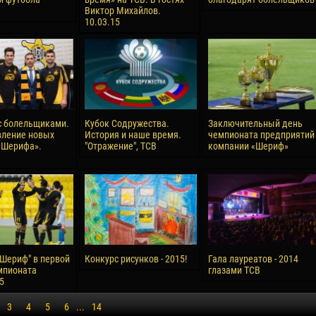
Виктор Михайлов.
10.03.15
с болельщиками.
Кубок Содружества.
Заключительный день
вление новых
История и наше время.
чемпионата предприятий
«Шерифа».
"Отражение", ТСВ
компании «Шериф»
Шериф" в первой
Конкурс рисунков - 2015!
Гала лауреатов - 2014
мпионата
глазами ТСВ
5
3
4
5
6
...
14