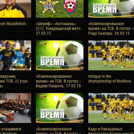
rom Ricardinho’s
«Шериф» - «Ботошань»
«Компенсированное
(2:1). Товарищеский матч.
время» на ТСВ. В гостях –
27.03.15
Раду Гынсарь. 24.03.15
ождения,
«Компенсированное
Intrigue in the
н! ТСВ, «С утра
время» на ТСВ. В гостях –
championship of Moldova
а»
Вадим Паирель. 17.03.15
с учащимися
«Компенсированное
Каду и Рикардиньо
и футбола
время» на ТСВ. В гостях –
благодарят болельщиков