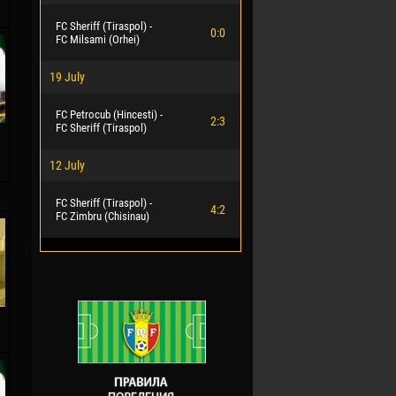
FC Sheriff (Tiraspol) -
0:0
FC Milsami (Orhei)
19 July
FC Petrocub (Hincesti) -
2:3
FC Sheriff (Tiraspol)
12 July
FC Sheriff (Tiraspol) -
4:2
FC Zimbru (Chisinau)