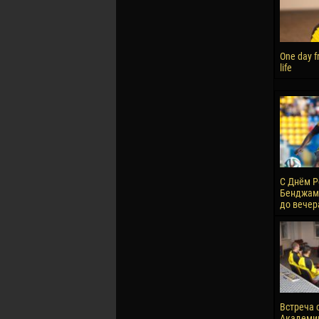
One day f
life
С Днём Р
Бенджами
до вечер
Встреча 
Академи