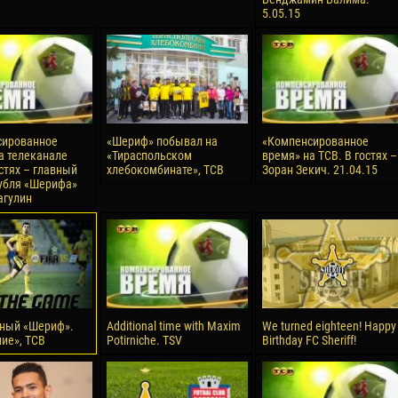
5.05.15
reno ASPRILLA
Victor CIUMAȘU
28 June
NÉ
Soumaila MAGASSOUBA
10 July
 Morais de OLIVEIRA
Bourama FOMBA
15 July
сированное
«Шериф» побывал на
«Компенсированное
DE OLIVEIRA
Ivan DYULGEROV
а телеканале
«Тираспольском
время» на ТСВ. В гостях –
остях – главный
хлебокомбинате», ТСВ
Зоран Зекич. 21.04.15
убля «Шерифа»
агулин
ный «Шериф».
Additional time with Maxim
We turned eighteen! Happy
ие», ТСВ
Potirniche. TSV
Birthday FC Sheriff!