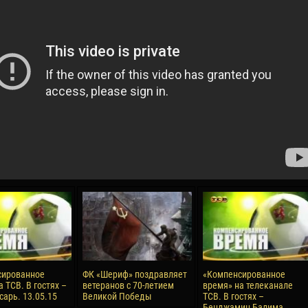
04 May
17 July
oreo KLAS
Vsevolod NIHAEV
Jair Ameth MODELO
y
13 May
21 July
COSTIN
Renat JOSAN
Emil TIMBUR
24 May
24 July
 COZMA
Nicolaе CEBOTARI
Mihail COROTCOV
15 June
27 July
сированное
ФК «Шериф» поздравляет
«Компенсированное
AFETSE
Konan Jaures-Ulrich LOUKOU
Vladimir FRATEA
 ТСВ. В гостях –
ветеранов с 70-летием
время» на телеканале
сарь. 13.05.15
Великой Победы
ТСВ. В гостях –
Бенджамин Балима.
24 June