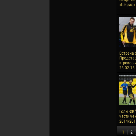
«Шериф»
Встреча 
Предста
игроков 
25.02.15
Голы ФК"
части че
2014/201
1
2