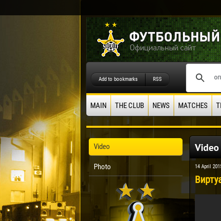
Add to bookmarks
RSS
MAIN
THE CLUB
NEWS
MATCHES
T
Video
Video
Photo
14 April 201
Вирту