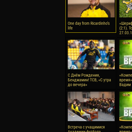
One day from Ricardinho’s
«Шериф
life
(2:1). 
27.03.
С Днём Рождения,
«Компе
Бенджамин! ТСВ, «С утра
время» 
до вечера»
Вадим 
Встреча с учащимися
«Компе
Академии футбола
время» 