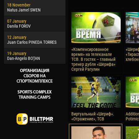
18 November
Jayder Moreno ASPRILLA
Vict
Natus Jamel SWEN
22 March
28 J
07 January
Samba KONÉ
Soum
Danila FOROV
26 March
10 Ju
12 January
Vitor Hugo Morais de OLIVEIRA
Bou
Juan Carlos PINEDA TORRES
28 March
15 Ju
«Компенсированное
«Шериф
19 January
Raí LOPES DE OLIVEIRA
Ivan
время» на телеканале
«Тирас
Dan-Angelo BOȚAN
ТСВ. В гостях – главный
хлебок
тренер дубля «Шерифа»
Сергей Рагулин
Виртуальный «Шериф».
Additio
«Отражение», ТСВ
Potirni