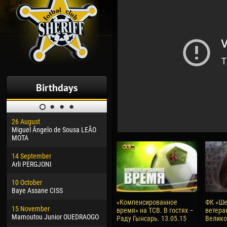
Birthdays
26 August
30 January
04 M
Miguel Ângelo de Sousa LEÃO
Dhoraso Moreo KLAS
Vsev
MOTA
24 February
13 M
14 September
Vladislav COSTIN
Rena
Arli PERGJONI
02 March
24 M
10 October
Veaceslav COZMA
Nico
Baye Assane CISS
09 March
15 J
«Компенсированное
ФК «Ше
15 November
Emmanuel AFETSE
Kona
время» на ТСВ. В гостях –
ветера
Mamoutou Junior OUEDRAOGO
Раду Гынсарь. 13.05.15
Велик
20 March
24 J