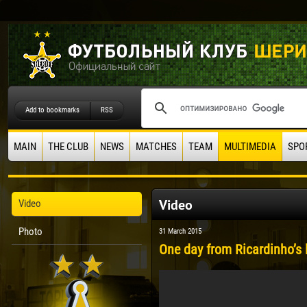
Add to bookmarks
RSS
MAIN
THE CLUB
NEWS
MATCHES
TEAM
MULTIMEDIA
SPO
Video
Video
Photo
31 March 2015
One day from Ricardinho’s l