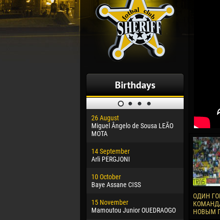
Birthdays
26 August
30 January
Miguel Ângelo de Sousa LEÃO
Dhoraso M
MOTA
24 Februar
14 September
Vladislav 
Arli PERGJONI
02 March
10 October
Veaceslav
Baye Assane CISS
09 March
ОДИН ГО
15 November
Emmanuel 
КОМАНДА
Mamoutou Junior OUEDRAOGO
НОВЫМ 
20 March