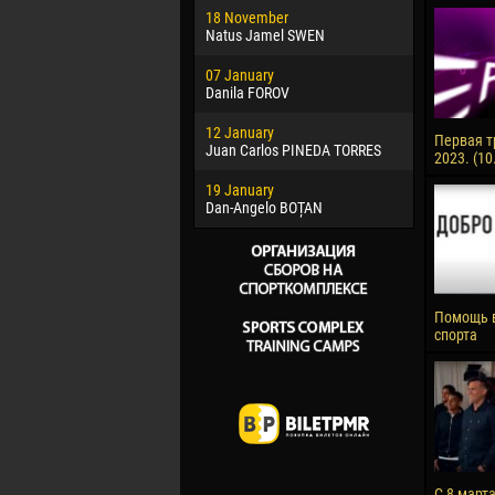
18 November
Jayder Mo
Natus Jamel SWEN
22 March
07 January
Samba KO
Danila FOROV
26 March
12 January
Vitor Hugo
Первая т
Juan Carlos PINEDA TORRES
2023. (10
28 March
19 January
Raí LOPES 
Dan-Angelo BOȚAN
Помощь 
спорта
С 8 март