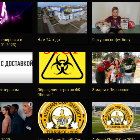
reno ASPRILLA
Victor CIUMAȘU
28 June
NÉ
Soumaila MAGASSOUBA
10 July
 Morais de OLIVEIRA
Bourama FOMBA
ренировка в
Нам 24 года
Я скучаю по футболу
.01.2023)
15 July
DE OLIVEIRA
Ivan DYULGEROV
ветеранам
Обращение игроков ФК
8 марта в Тирасполе
"Шериф"
а 2020
Live - Autumn Sheriff Cup-
Autumn Sheriff Cup-2019