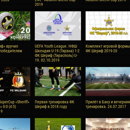
2019
ф» вручил
UEFA Youth League. НФШ
Комплект игровой формы
победителям
Шкендия U-19 (Тирана) 1-2
ФК Шериф 2019-20
ФК Шериф (Тирасполь) U-
19. 02.10.2019
uperCup «Sheriff»
Первая тренировка ФК
Прилёт в Баку и вечерняя
» 0:0 (4:5)
Шериф в 2018 году
тренировка. 24.07.2017
19