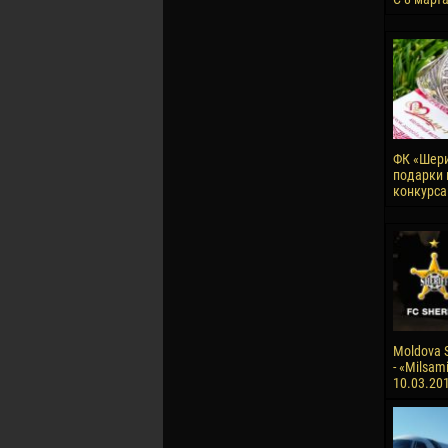
ФК «Шери
подарки 
конкурса
Moldova S
- «Milsami
10.03.20