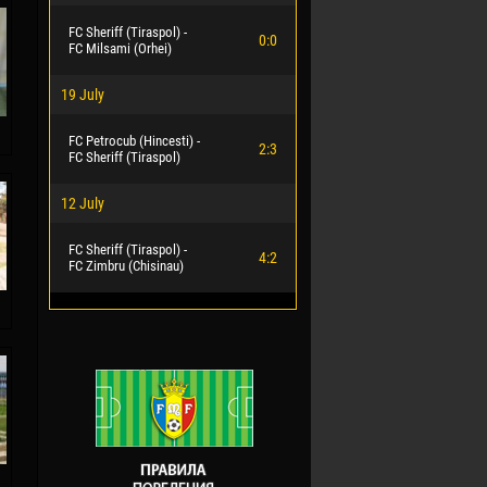
FC Sheriff (Tiraspol) -
0:0
FC Milsami (Orhei)
19 July
FC Petrocub (Hincesti) -
2:3
FC Sheriff (Tiraspol)
12 July
FC Sheriff (Tiraspol) -
4:2
FC Zimbru (Chisinau)