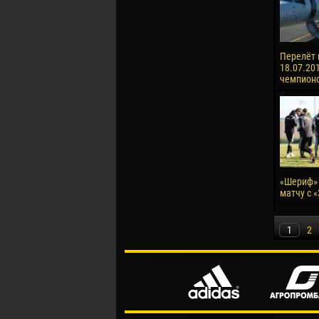
Перелёт 
18.07.201
чемпионо
«Шериф» 
матчу с 
1
2