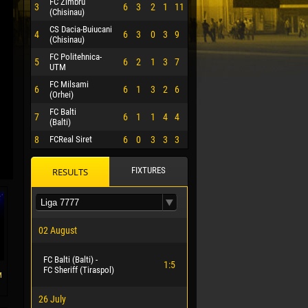
FC Zimbru
3
6
3
2
1
11
(Chisinau)
CS Dacia-Buiucani
4
6
3
0
3
9
(Chisinau)
FC Politehnica-
5
6
2
1
3
7
UTM
FC Milsami
6
6
1
3
2
6
(Orhei)
FC Balti
7
6
1
1
4
4
(Balti)
8
FCReal Siret
6
0
3
3
3
FIXTURES
RESULTS
 HERRERA
02 August
FC Balti (Balti) -
1:5
FC Sheriff (Tiraspol)
м
26 July