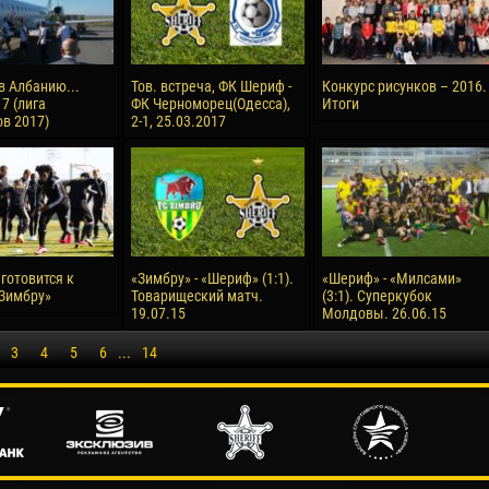
в Албанию...
Тов. встреча, ФК Шериф -
Конкурс рисунков – 2016.
7 (лига
ФК Черноморец(Одесса),
Итоги
в 2017)
2-1, 25.03.2017
готовится к
«Зимбру» - «Шериф» (1:1).
«Шериф» - «Милсами»
«Зимбру»
Товарищеский матч.
(3:1). Суперкубок
19.07.15
Молдовы. 26.06.15
3
4
5
6
...
14