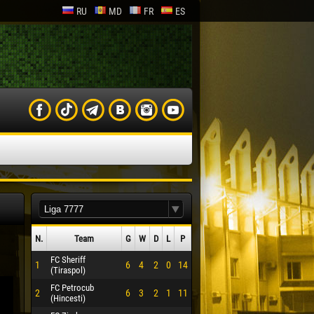
RU
MD
FR
ES
N.
Team
G
W
D
L
P
FC Sheriff
1
6
4
2
0
14
(Tiraspol)
FC Petrocub
2
6
3
2
1
11
(Hincesti)