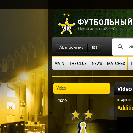
Add to bookmarks
RSS
MAIN
THE CLUB
NEWS
MATCHES
T
Video
Video
Photo
08 April 201
Additi