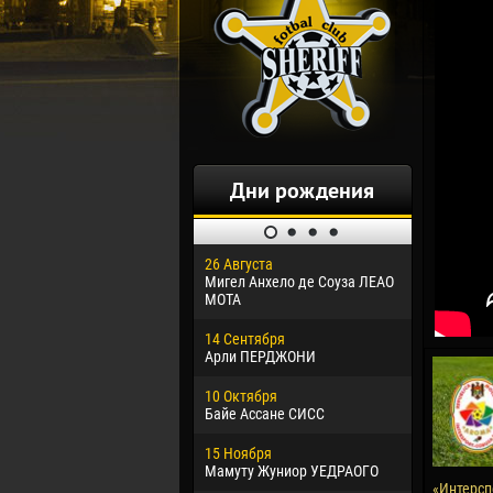
Дни рождения
26 Августа
30 Января
Мигел Анхело де Соуза ЛЕАО
Дорасо Мо
МОТА
24 Феврал
14 Сентября
Владисла
Арли ПЕРДЖОНИ
02 Марта
10 Октября
Вячеслав
Байе Ассане СИСС
09 Марта
15 Ноября
Эммануэл
Мамуту Жуниор УЕДРАОГО
«Интерсп
20 Марта