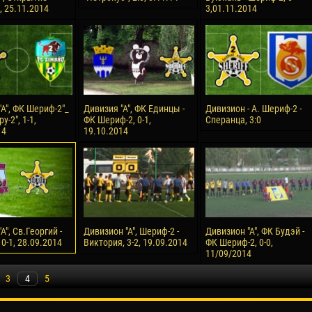
, 25.11.2014
3,01.11.2014
А", ФК Шериф-2"_
Дивизия "А", ФК Единцы -
Дивизион - А. Шериф-2 -
у-2", 1-1,
ФК Шериф-2, 0-1,
Сперанца, 3:0
14
19.10.2014
А", Св.Георгий -
Дивизион "А", Шериф-2 -
Дивизион "А", ФК Будэй -
0-1, 28.09.2014
Виктория, 3-2, 19.09.2014
ФК Шериф-2, 0-0,
11/09/2014
3
4
5