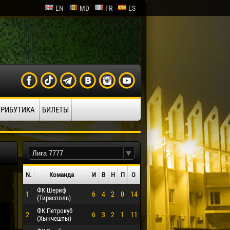
EN
MD
FR
ES
ТРИБУТИКА
БИЛЕТЫ
N.
Команда
И
В
Н
П
О
ФК Шериф
1
6
4
2
0
14
(Тирасполь)
ФК Петрокуб
2
6
3
2
1
11
(Хынчешты)