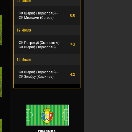
26 Июля
ФК Шериф (Тирасполь) -
0:0
ФК Милсами (Оргеев)
19 Июля
ФК Петрокуб (Хынчешты) -
2:3
ФК Шериф (Тирасполь)
12 Июля
ФК Шериф (Тирасполь) -
4:2
ФК Зимбру (Кишинев)