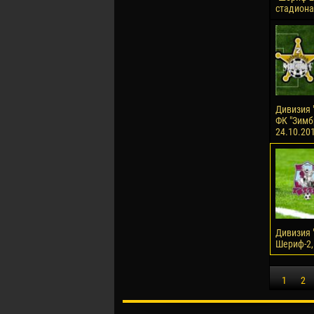
стадиона
Дивизия "
ФК "Зимбр
24.10.20
Дивизия "
Шериф-2, 
1
2