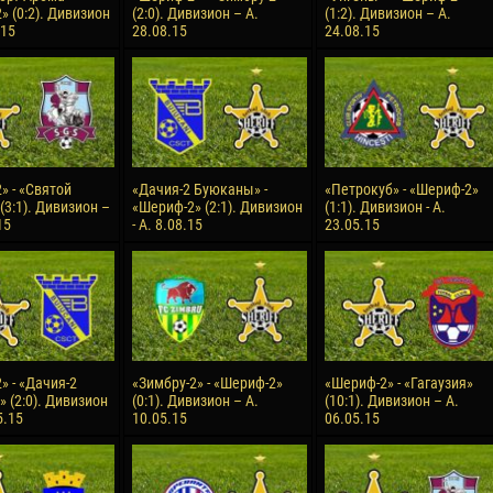
» (0:2). Дивизион
(2:0). Дивизион – А.
(1:2). Дивизион – А.
орено АСПРИЛЬЯ
Виктор ЧУМАШУ
.15
28.08.15
24.08.15
28 Июня
НЕ
Сумаила МАГАССУБА
10 Июля
 Морайс де
Бурама ФОМБА
А
15 Июля
Иван ДЮЛГЕРОВ
» - «Святой
«Дачия-2 Буюканы» -
«Петрокуб» - «Шериф-2»
С ДЕ ОЛИВЕЙРА
(3:1). Дивизион –
«Шериф-2» (2:1). Дивизион
(1:1). Дивизион - А.
15
- А. 8.08.15
23.05.15
» - «Дачия-2
«Зимбру-2» - «Шериф-2»
«Шериф-2» - «Гагаузия»
 (2:0). Дивизион
(0:1). Дивизион – А.
(10:1). Дивизион – А.
5.15
10.05.15
06.05.15