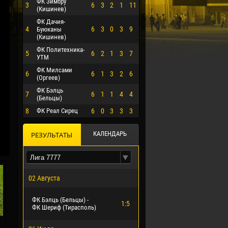
ФК Зимбру
3
6
3
2
1
11
(Кишинев)
ФК Дачия-
4
6
3
0
3
9
Буюканы
(Кишинев)
ФК Политехника-
5
6
2
1
3
7
УТМ
ФК Милсами
6
6
1
3
2
6
(Оргеев)
ФК Бэлць
7
6
1
1
4
4
(Бельцы)
8
ФК Реал Сирец
6
0
3
3
3
О ЭРРЕРА
КАЛЕНДАРЬ
РЕЗУЛЬТАТЫ
02 Августа
ФК Бэлць (Бельцы) -
1:5
ФК Шериф (Тирасполь)