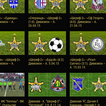
» - «Единцы»
«Сперанца» - «Шериф-2»
«Шериф-2» - «Сф.Георге»
визион – А.
(1:0). Дивизион – А.
(4:0). Дивизион – А.
26.04.15
21.04.15
я» - «Шериф-2»
«Шериф-2» - «Будэй» (4:2).
«Шериф-2» - «Реал-
визион – А.
Дивизион – А. 5.04.15
Сукчес» (3:1). Дивизион –
А. 15.03.15
 ФК "Унгены" - ФК
Дивизия - А. "Шериф-2" -
Дивизия "А", Дачия-2
", Открытие
"Петрокуб", 2:0, 8.11.14
Буюкань - Шериф-2, 0-