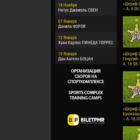
«Шериф-2
18 Ноября
Хайдер М
– А. 9.09
Натус Джамель СВЕН
22 Марта
07 Января
Самба КО
Данила ФОРОВ
26 Марта
12 Января
Витор Уго
Хуан Карлос ПИНЕДА ТОРРЕС
ОЛИВЕЙР
19 Января
28 Марта
«Шериф-2
Дан-Ангело БОЦАН
Раи ЛОПЕ
Георгий» 
А. 16.08.
«Шериф-2
Буюканы»
– А. 16.0