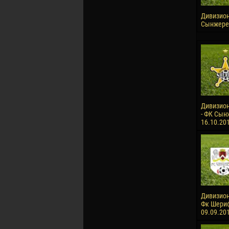
Дивизион 
Сынжерей
Дивизион
- ФК Сынж
16.10.20
Дивизион
Фк Шериф-
09.09.20