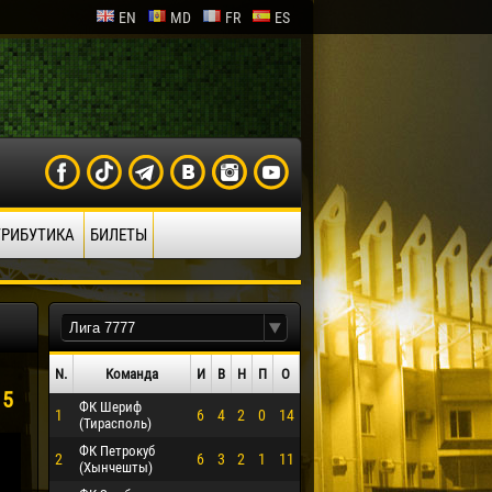
EN
MD
FR
ES
ТРИБУТИКА
БИЛЕТЫ
N.
Команда
И
В
Н
П
О
15
ФК Шериф
1
6
4
2
0
14
(Тирасполь)
ФК Петрокуб
2
6
3
2
1
11
(Хынчешты)