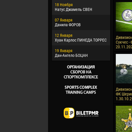
18 Ноября
Хайдер М
Натус Джамель СВЕН
22 Марта
07 Января
Самба КО
Данила ФОРОВ
26 Марта
12 Января
Витор Уго
Дивизион
Хуан Карлос ПИНЕДА ТОРРЕС
ОЛИВЕЙР
Сукчес - 
20.11.20
19 Января
28 Марта
Дан-Ангело БОЦАН
Раи ЛОПЕ
Дивизион 
ФК Шериф
1.30.10.