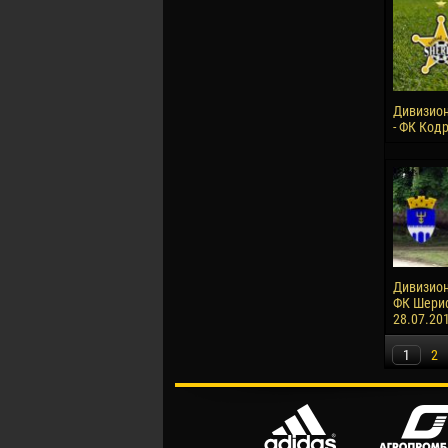
Дивизион
- ФК Кодр
Дивизион 
ФК Шериф-
28.07.20
1
2