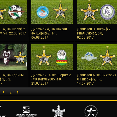
 - А, ФК Шериф-2
Дивизион-А, ФК Саксан -
Дивизион -А, Шериф-2 -
у, 5-1, 22.08.2017
Фк Шериф-2. 1-1.
Риал Сукчес, 6-0,
06.08.2017
02.08.2017
- А, ФК Еденцы -
Дивизион - А, ФК Шериф-2
Дивизион-А, ФК Виктория 
2, 0-2.
- ФК Кагул-2005, 4-0,
Фк Шериф-2, 1-0,
17
21.07.2017
14.07.2017
3
4
5