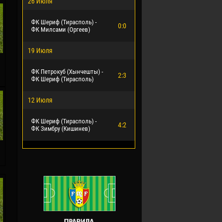
26 Июля
ФК Шериф (Тирасполь) -
0:0
ФК Милсами (Оргеев)
19 Июля
ФК Петрокуб (Хынчешты) -
2:3
ФК Шериф (Тирасполь)
12 Июля
ФК Шериф (Тирасполь) -
4:2
ФК Зимбру (Кишинев)