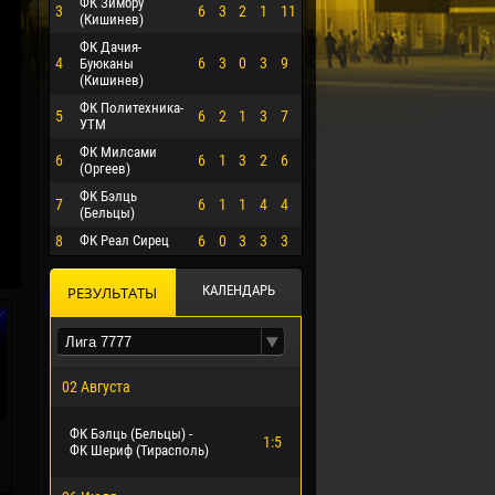
ФК Зимбру
3
6
3
2
1
11
(Кишинев)
ФК Дачия-
4
6
3
0
3
9
Буюканы
(Кишинев)
ФК Политехника-
5
6
2
1
3
7
УТМ
ФК Милсами
6
6
1
3
2
6
(Оргеев)
ФК Бэлць
7
6
1
1
4
4
(Бельцы)
8
ФК Реал Сирец
6
0
3
3
3
О ЭРРЕРА
КАЛЕНДАРЬ
РЕЗУЛЬТАТЫ
02 Августа
ФК Бэлць (Бельцы) -
1:5
ФК Шериф (Тирасполь)