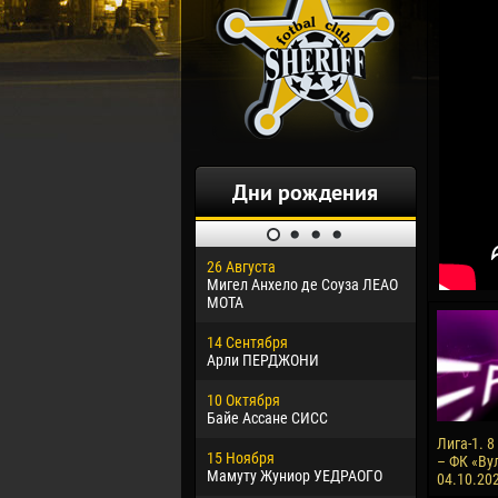
Дни рождения
26 Августа
30 Января
Мигел Анхело де Соуза ЛЕАО
Дорасо Мо
МОТА
24 Феврал
14 Сентября
Владисла
Арли ПЕРДЖОНИ
02 Марта
10 Октября
Вячеслав
Байе Ассане СИСС
09 Марта
Лига-1. 
15 Ноября
Эммануэл
– ФК «Вул
Мамуту Жуниор УЕДРАОГО
04.10.202
20 Марта