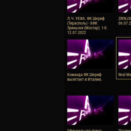
Л.Ч. УЕФА. ФК Шериф
ZRINJSK
(Тирасполь) - ХФК
06.07.
Зриньски (Мостар). 1-0.
12.07.2022
Команда ФК Шериф
Real Ma
вылетает в Италию.
Официальная пресс-
Послем