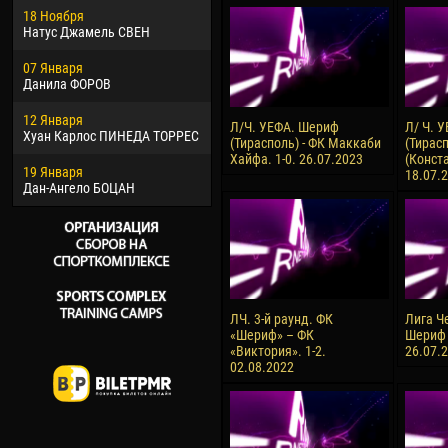
18 Ноября
Хайдер Морено АСПРИЛЬЯ
Вик
Натус Джамель СВЕН
22 Марта
28 И
07 Января
Самба КОНЕ
Сум
Данила ФОРОВ
26 Марта
10 И
12 Января
Витор Уго Морайс де
Бур
Л/Ч. УЕФА. Шериф
Л/ Ч. 
Хуан Карлос ПИНЕДА ТОРРЕС
ОЛИВЕЙРА
(Тирасполь) - ФК Маккаби
(Тирасп
15 И
Хайфа. 1-0. 26.07.2023
(Конста
19 Января
28 Марта
Ива
18.07.
Дан-Ангело БОЦАН
Раи ЛОПЕС ДЕ ОЛИВЕЙРА
ЛЧ. 3-й раунд. ФК
Лига Ч
«Шериф» – ФК
Шериф 
«Виктория». 1-2.
26.07.
02.08.2022