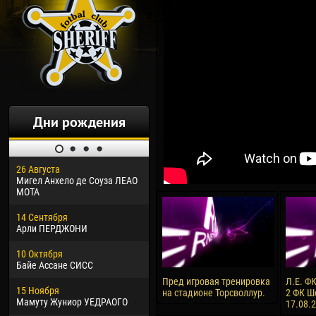
Дни рождения
26 Августа
30 Января
04 М
Мигел Анхело де Соуза ЛЕАО
Дорасо Морео КЛАС
Все
МОТА
24 Февраля
13 М
14 Сентября
Владислав КОСТИН
Рен
Арли ПЕРДЖОНИ
02 Марта
24 М
10 Октября
Вячеслав КОЗМА
Нико
Байе Ассане СИСС
09 Марта
15 И
Пред игровая тренировка
Л.Е. ФК
15 Ноября
Эммануэль АФЕТСЕ
Кона
на стадионе Торсволлур.
2 ФК Ш
Мамуту Жуниор УЕДРАОГО
17.08.
20 Марта
24 И