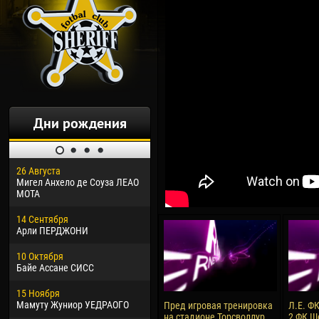
Дни рождения
26 Августа
30 Января
04 М
Мигел Анхело де Соуза ЛЕАО
Дорасо Морео КЛАС
Все
МОТА
24 Февраля
13 М
14 Сентября
Владислав КОСТИН
Рен
Арли ПЕРДЖОНИ
02 Марта
24 М
10 Октября
Вячеслав КОЗМА
Нико
Байе Ассане СИСС
09 Марта
15 И
15 Ноября
Эммануэль АФЕТСЕ
Кона
Мамуту Жуниор УЕДРАОГО
Пред игровая тренировка
Л.Е. ФК
на стадионе Торсволлур.
2 ФК Ш
20 Марта
24 И