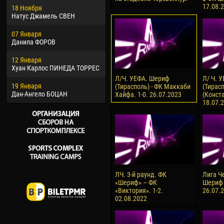
17.08.
18 Ноября
Хайдер Морено АСПРИЛЬЯ
Вик
Натус Джамель СВЕН
22 Марта
28 И
07 Января
Самба КОНЕ
Сум
Данила ФОРОВ
26 Марта
10 И
12 Января
Витор Уго Морайс де
Бур
Хуан Карлос ПИНЕДА ТОРРЕС
ОЛИВЕЙРА
15 И
Л/Ч. УЕФА. Шериф
Л/ Ч. 
19 Января
28 Марта
Ива
(Тирасполь) - ФК Маккаби
(Тирасп
Дан-Ангело БОЦАН
Раи ЛОПЕС ДЕ ОЛИВЕЙРА
Хайфа. 1-0. 26.07.2023
(Конста
18.07.
ЛЧ. 3-й раунд. ФК
Лига Ч
«Шериф» – ФК
Шериф 
«Виктория». 1-2.
26.07.
02.08.2022