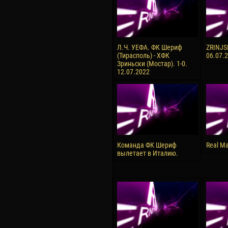
Л.Ч. УЕФА. ФК Шериф
ZRINJSK
(Тирасполь) - ХФК
06.07.
Зриньски (Мостар). 1-0.
12.07.2022
Команда ФК Шериф
Real Ma
вылетает в Италию.