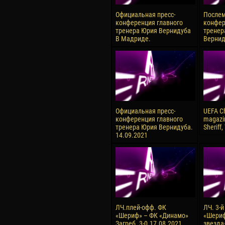
Официальная пресс-
Послем
конференция главного
конфер
тренера Юрия Вернидуба
тренер
В Мадриде.
Вернид
Официальная пресс-
UEFA C
конференция главного
magazi
тренера Юрия Вернидуба.
Sheriff,
14.09.2021
ЛЧ.плей-офф. ФК
ЛЧ. 3-й
«Шериф» – ФК «Динамо»
«Шериф
Загреб. 3-0.17.08.2021
звезда»