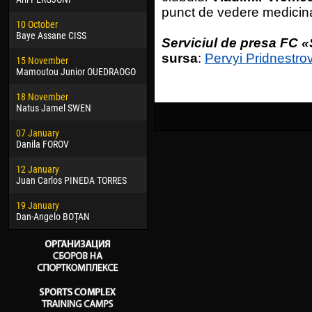
punct de vedere medicina
02 March
24 M
10 October
Veaceslav COZMA
Nico
Baye Assane CISS
Serviciul de presa FC «
09 March
15 J
sursa
:
Pervyi Pridnestro
15 November
Emmanuel AFETSE
Kona
Mamoutou Junior OUEDRAOGO
20 March
24 J
18 November
Jayder Moreno ASPRILLA
Vict
Natus Jamel SWEN
22 March
28 J
07 January
Samba KONÉ
Soum
Danila FOROV
26 March
10 Ju
12 January
Vitor Hugo Morais de OLIVEIRA
Bou
Juan Carlos PINEDA TORRES
28 March
15 Ju
19 January
Raí LOPES DE OLIVEIRA
Ivan
Dan-Angelo BOȚAN