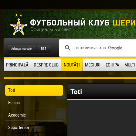
Adauga marcaje
RSS
PRINCIPALĂ
DESPRE CLUB
NOUTĂŢI
MECIURI
ECHIPA
MULTI
Toti
Toti
Echipa
Academie
Suporterilor