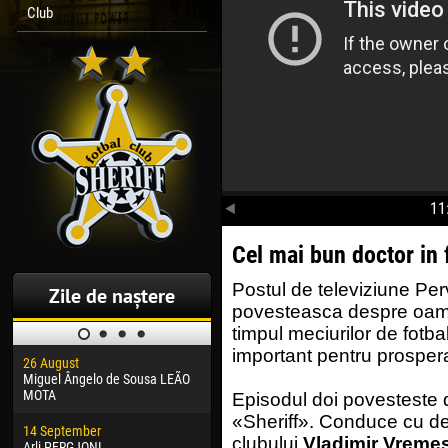
Club
11
Cel mai bun doctor in 
Postul de televiziune Per
Zile de naștere
povesteasca despre oamen
timpul meciurilor de fotbal,
important pentru prospera
26 August
30 January
04 M
Miguel Ângelo de Sousa LEÃO
Dhoraso Moreo KLAS
Vsev
MOTA
Episodul doi povesteste 
24 February
13 M
«Sheriff». Conduce cu de
14 September
Vladislav COSTIN
Rena
clubului
Vladimir Vreme
Arli PERGJONI