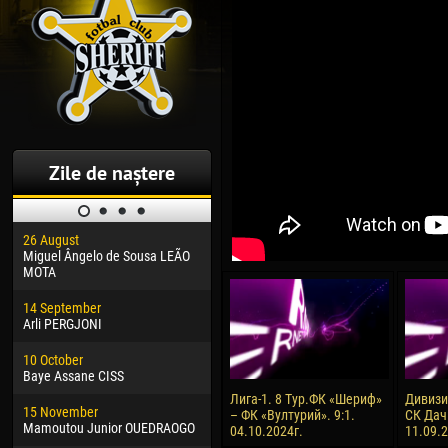
Zile de naștere
26 August
30 January
04 M
Miguel Ângelo de Sousa LEÃO
Dhoraso Moreo KLAS
Vsev
MOTA
24 February
13 M
14 September
Vladislav COSTIN
Rena
Arli PERGJONI
02 March
24 M
10 October
Veaceslav COZMA
Nico
Baye Assane CISS
09 March
15 J
Лига-1. 8 Тур.ФК «Шериф»
Дивизия
15 November
Emmanuel AFETSE
Kona
– ФК «Вултурий». 9:1.
СК Дач
Mamoutou Junior OUEDRAOGO
04.10.2024г.
11.09.
20 March
24 J