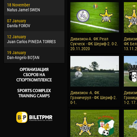
18 November
Jayder Moreno ASPRILLA
Vict
Natus Jamel SWEN
22 March
28 J
07 January
Samba KONÉ
Soum
Danila FOROV
26 March
10 Ju
12 January
Vitor Hugo Morais de OLIVEIRA
Bou
Дивизион-А. ФК Реал
Дивизи
Juan Carlos PINEDA TORRES
Сукческ - ФК Шериф-2. 0-2.
ФК Бел
28 March
15 Ju
20.11.2020
13.11.
19 January
Raí LOPES DE OLIVEIRA
Ivan
Dan-Angelo BOȚAN
Дивизион -А. ФК
Дивизи
Грэничерул - ФК Шериф-2.
Границ
0-1.
1-2. 17