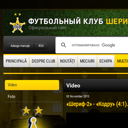
Adauga marcaje
RSS
PRINCIPALĂ
DESPRE CLUB
NOUTĂŢI
MECIURI
ECHIPA
MULTI
Video
Video
Foto
03 November 2015
«Шериф-2» - «Кодру» (4:1)