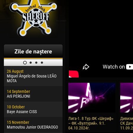
Zile de naștere
26 August
30 January
04 M
Miguel Ângelo de Sousa LEÃO
Dhoraso Moreo KLAS
Vsev
MOTA
24 February
13 M
14 September
Vladislav COSTIN
Rena
Arli PERGJONI
02 March
24 M
10 October
Veaceslav COZMA
Nico
Baye Assane CISS
09 March
15 J
Лига-1. 8 Тур.ФК «Шериф»
Дивизия
15 November
Emmanuel AFETSE
Kona
– ФК «Вултурий». 9:1.
СК Дач
Mamoutou Junior OUEDRAOGO
04.10.2024г.
11.09.
20 March
24 J