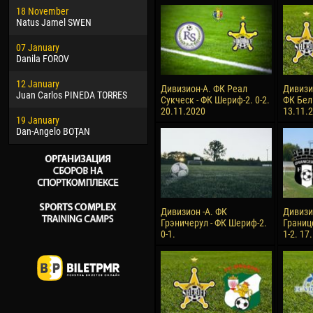
18 November
Jayder Moreno ASPRILLA
Vict
Natus Jamel SWEN
22 March
28 J
07 January
Samba KONÉ
Soum
Danila FOROV
26 March
10 Ju
12 January
Vitor Hugo Morais de OLIVEIRA
Bou
Дивизион-А. ФК Реал
Дивизи
Juan Carlos PINEDA TORRES
Сукческ - ФК Шериф-2. 0-2.
ФК Бел
28 March
15 Ju
20.11.2020
13.11.
19 January
Raí LOPES DE OLIVEIRA
Ivan
Dan-Angelo BOȚAN
Дивизион -А. ФК
Дивизи
Грэничерул - ФК Шериф-2.
Границ
0-1.
1-2. 17