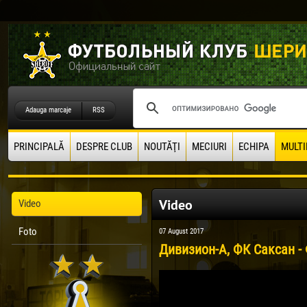
Adauga marcaje
RSS
PRINCIPALĂ
DESPRE CLUB
NOUTĂŢI
MECIURI
ECHIPA
MULTI
Video
Video
Foto
07 August 2017
Дивизион-А, ФК Саксан - 