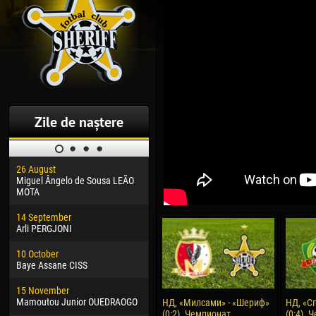
Zile de naștere
26 August
30 January
04 M
Miguel Ângelo de Sousa LEÃO
Dhoraso Moreo KLAS
Vsev
MOTA
24 February
13 M
14 September
Vladislav COSTIN
Rena
Arli PERGJONI
02 March
24 M
10 October
Veaceslav COZMA
Nico
Baye Assane CISS
09 March
15 J
15 November
Emmanuel AFETSE
Kona
Mamoutou Junior OUEDRAOGO
НД, «Милсами» - «Шериф»
НД, «С
(0:2). Чемпионат
(0:4). 
20 March
24 J