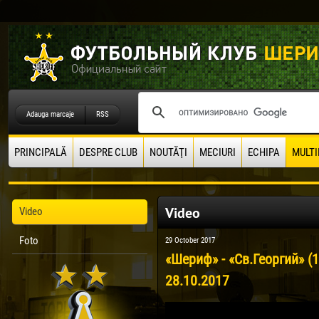
Adauga marcaje
RSS
PRINCIPALĂ
DESPRE CLUB
NOUTĂŢI
MECIURI
ECHIPA
MULTI
Video
Video
Foto
29 October 2017
«Шериф» - «Св.Георгий» (
28.10.2017