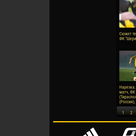
Сюжет те
ФК "Шери
Нарезка
матч, ФК
(Тираспол
(Россия),
1
2