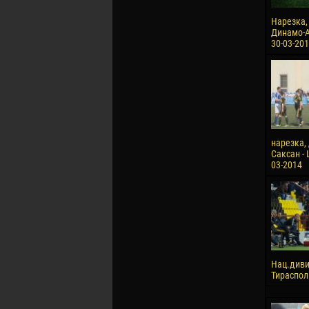
Нарезка,
Динамо-Ав
30-03-20
нарезка, 
Саксан - 
03-2014
Нац.диви
Тирасполь