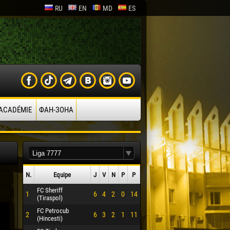
RU
EN
MD
ES
’ACADÉMIE
ФАН-ЗОНА
N.
Equipe
J
V
N
P
P
FC Sheriff
1
6
4
2
0
14
(Tiraspol)
FC Petrocub
2
6
3
2
1
11
(Hincesti)