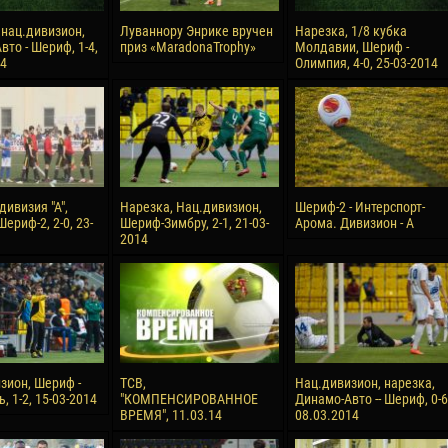
 нац.дивизион,
Луваннору Энрике вручен
Нарезка, 1/8 кубка
то - Шериф, 1-4,
приз «MaradonaTrophy»
Молдавии, Шериф -
14
Олимпия, 4-0, 25-03-2014
дивизия "А",
Нарезка, Нац.дивизион,
Шериф-2 - Интерспорт-
Шериф-2, 2-0, 23-
Шериф-Зимбру, 2-1, 21-03-
Арома. Дивизион - А
2014
зион, Шериф -
ТСВ,
Нац.дивизион, нарезка,
, 1-2, 15-03-2014
"КОМПЕНСИРОВАННОЕ
Динамо-Авто -- Шериф, 0-6
ВРЕМЯ", 11.03.14
08.03.2014