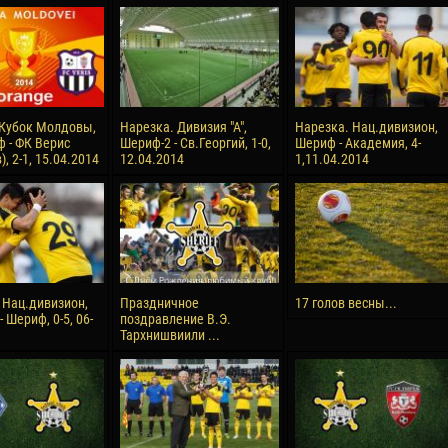
reno ASPRILLA
Soumaila MAGASSOUBA
10 July
NÉ
Bourama FOMBA
15 July
 Morais de OLIVEIRA
Ivan DYULGEROV
Кубок Молдовы,
Нарезка. Дивизия "А",
Нарезка. Нац.дивизион,
 - ФК Верис
Шериф-2 - Св.Георгий, 1-0,
Шериф - Академия, 4-
17 July
, 2-1, 15.04.2014
12.04.2014
1,11.04.2014
DE OLIVEIRA
Jair Ameth MODELO HERRERA
 Нац.дивизион,
Праздничное
17 голов весны...
 Шериф, 0-5, 06-
поздравление В.Э.
Тархнишвиили ...