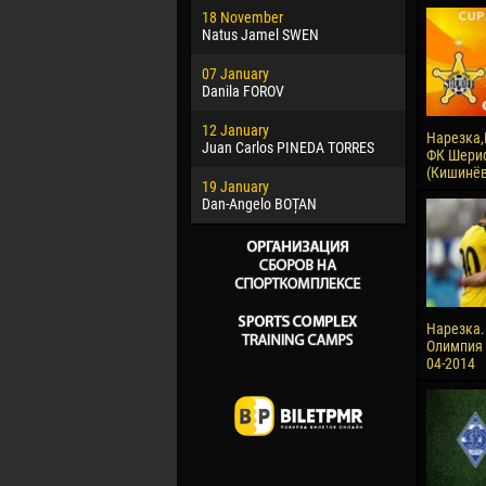
18 November
Jayder Mo
Natus Jamel SWEN
22 March
07 January
Samba KO
Danila FOROV
26 March
12 January
Vitor Hugo
Нарезка,
Juan Carlos PINEDA TORRES
ФК Шериф
28 March
(Кишинёв)
19 January
Raí LOPES 
Dan-Angelo BOȚAN
Нарезка.
Олимпия -
04-2014