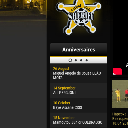
Anniversaires
26 August
30 January
Miguel Ângelo de Sousa LEÃO
Dhoraso M
MOTA
24 Februar
14 September
Vladislav 
Arli PERGJONI
02 March
10 October
Veaceslav
Baye Assane CISS
09 March
Нарезка. 
15 November
Emmanuel 
Виктория 
Mamoutou Junior OUEDRAOGO
18.04.20
20 March