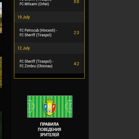
0:0
FC Milsami (Orhei)
19 July
FC Petrocub (Hincesti) -
2:3
FC Sheriff (Tiraspol)
12 July
FC Sheriff (Tiraspol) -
4:2
FC Zimbru (Chisinau)