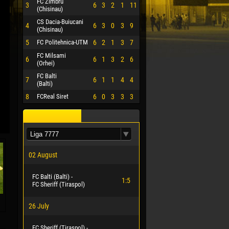
FC Zimbru
3
6
3
2
1
11
(Chisinau)
CS Dacia-Buiucani
4
6
3
0
3
9
(Chisinau)
5
FC Politehnica-UTM
6
2
1
3
7
FC Milsami
6
6
1
3
2
6
(Orhei)
FC Balti
7
6
1
1
4
4
(Balti)
8
FCReal Siret
6
0
3
3
3
02 August
FC Balti (Balti) -
1:5
FC Sheriff (Tiraspol)
я
26 July
FC Sheriff (Tiraspol) -