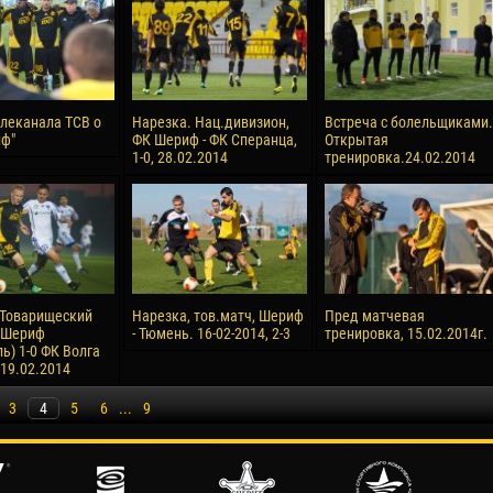
леканала ТСВ о
Нарезка. Нац.дивизион,
Встреча с болельщиками.
ф"
ФК Шериф - ФК Сперанца,
Открытая
1-0, 28.02.2014
тренировка.24.02.2014
.Товарищеский
Нарезка, тов.матч, Шериф
Пред матчевая
 Шериф
- Тюмень. 16-02-2014, 2-3
тренировка, 15.02.2014г.
ь) 1-0 ФК Волга
 19.02.2014
3
4
5
6
...
9