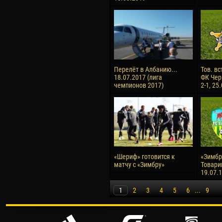
Перелёт в Албанию...
Тов. вс
18.07.2017 (лига
ФК Чер
чемпионов 2017)
2-1, 25
«Шериф» готовится к
«Зимбру
матчу с «Зимбру»
Товари
19.07.
1
2
3
4
5
6
...
9