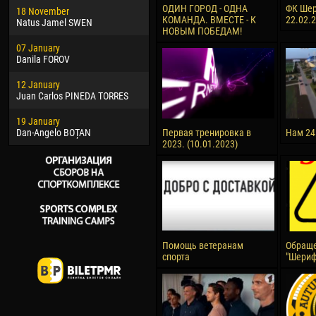
ОДИН ГОРОД - ОДНА
ФК Шер
18 November
Jayder Moreno ASPRILLA
Soum
КОМАНДА. ВМЕСТЕ - К
22.02.
Natus Jamel SWEN
НОВЫМ ПОБЕДАМ!
22 March
10 Ju
07 January
Samba KONÉ
Bou
Danila FOROV
26 March
15 Ju
12 January
Vitor Hugo Morais de OLIVEIRA
Ivan
Juan Carlos PINEDA TORRES
28 March
17 Ju
19 January
Raí LOPES DE OLIVEIRA
Jair
Dan-Angelo BOȚAN
Первая тренировка в
Нам 24
2023. (10.01.2023)
Помощь ветеранам
Обраще
спорта
"Шериф