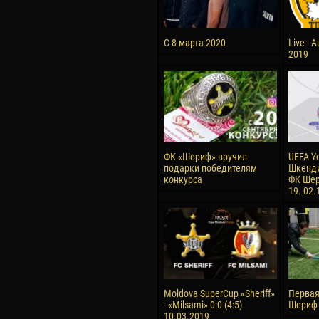
С 8 марта 2020
Live - 
2019
ФК «Шериф» вручил
UEFA Y
подарки победителям
Шкенди
конкурса
ФК Шер
19. 02.
Moldova SuperCup «Sheriff»
Первая
- «Milsami» 0:0 (4:5)
Шериф 
10.03.2019