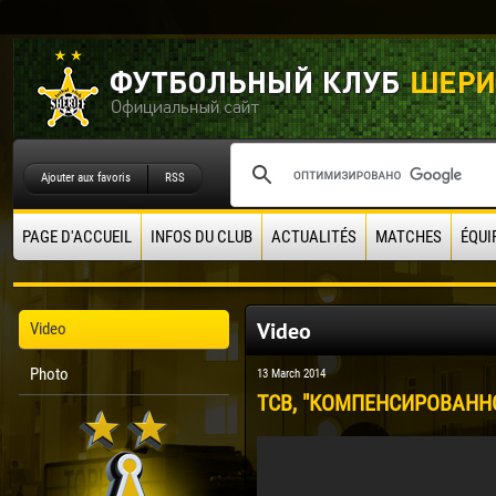
Ajouter aux favoris
RSS
PAGE D'ACCUEIL
INFOS DU CLUB
ACTUALITÉS
MATCHES
ÉQUI
Video
Video
Photo
13 March 2014
ТСВ, "КОМПЕНСИРОВАННОЕ