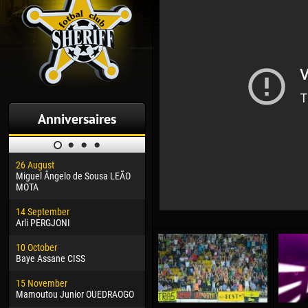
Anniversaires
26 August
30 January
04 M
Miguel Ângelo de Sousa LEÃO
Dhoraso Moreo KLAS
Vsev
MOTA
24 February
13 M
14 September
Vladislav COSTIN
Rena
Arli PERGJONI
02 March
15 J
10 October
Veaceslav COZMA
Kona
Baye Assane CISS
09 March
24 J
15 November
Emmanuel AFETSE
Vict
Mamoutou Junior OUEDRAOGO
20 March
28 J