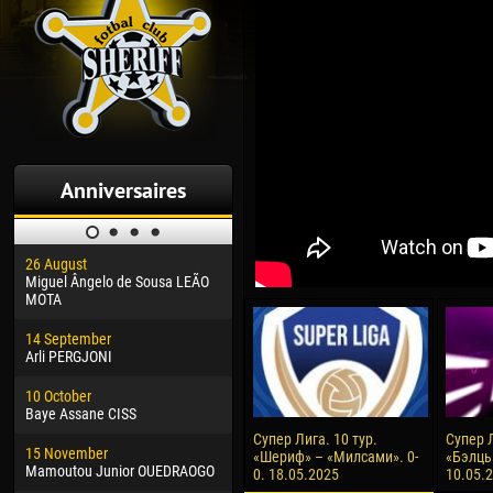
Anniversaires
26 August
30 January
04 M
Miguel Ângelo de Sousa LEÃO
Dhoraso Moreo KLAS
Vsev
MOTA
24 February
13 M
14 September
Vladislav COSTIN
Rena
Arli PERGJONI
02 March
15 J
10 October
Veaceslav COZMA
Kona
Baye Assane CISS
09 March
24 J
Супер Лига. 10 тур.
Супер Л
15 November
Emmanuel AFETSE
Vict
«Шериф» – «Милсами». 0-
«Бэлць
Mamoutou Junior OUEDRAOGO
0. 18.05.2025
10.05.
20 March
28 J