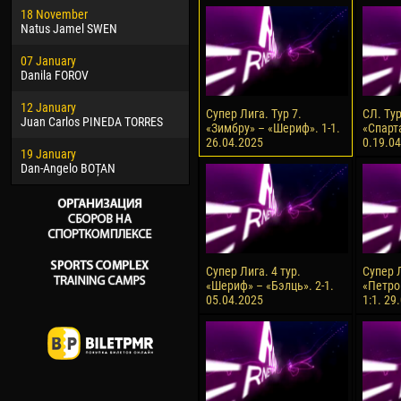
18 November
Jayder Moreno ASPRILLA
Soum
Natus Jamel SWEN
22 March
10 Ju
07 January
Samba KONÉ
Bou
Danila FOROV
26 March
15 Ju
12 January
Vitor Hugo Morais de OLIVEIRA
Ivan
Супер Лига. Тур 7.
СЛ. Ту
Juan Carlos PINEDA TORRES
«Зимбру» – «Шериф». 1-1.
«Спарт
28 March
17 Ju
26.04.2025
0.19.0
19 January
Raí LOPES DE OLIVEIRA
Jair
Dan-Angelo BOȚAN
Супер Лига. 4 тур.
Супер Л
«Шериф» – «Бэлць». 2-1.
«Петро
05.04.2025
1:1. 29