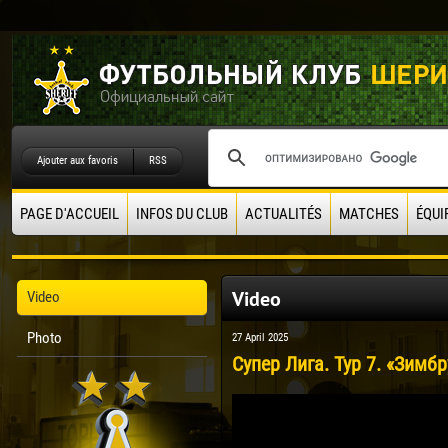
Ajouter aux favoris
RSS
PAGE D'ACCUEIL
INFOS DU CLUB
ACTUALITÉS
MATCHES
ÉQUI
Video
Video
Photo
27 April 2025
Супер Лига. Тур 7. «Зимбр