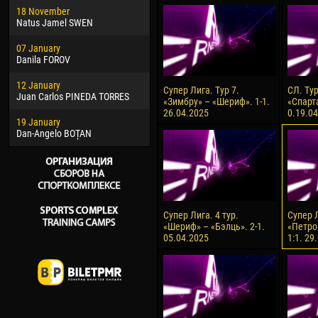
18 November
Jayder Moreno ASPRILLA
Soum
Natus Jamel SWEN
22 March
10 Ju
07 January
Samba KONÉ
Bou
Danila FOROV
26 March
15 Ju
12 January
Vitor Hugo Morais de OLIVEIRA
Ivan
Супер Лига. Тур 7.
СЛ. Ту
Juan Carlos PINEDA TORRES
«Зимбру» – «Шериф». 1-1.
«Спарт
28 March
17 Ju
26.04.2025
0.19.0
19 January
Raí LOPES DE OLIVEIRA
Jair
Dan-Angelo BOȚAN
Супер Лига. 4 тур.
Супер Л
«Шериф» – «Бэлць». 2-1.
«Петро
05.04.2025
1:1. 29