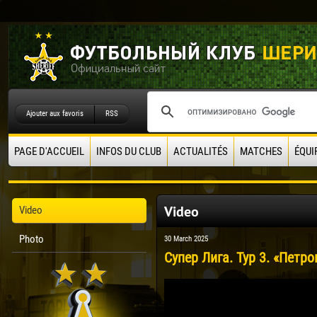
Ajouter aux favoris
RSS
PAGE D'ACCUEIL
INFOS DU CLUB
ACTUALITÉS
MATCHES
ÉQUI
Video
Video
Photo
30 March 2025
Супер Лига. Тур 3. «Петро