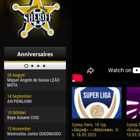
Anniversaires
26 August
30 January
04 M
Miguel Ângelo de Sousa LEÃO
Dhoraso Moreo KLAS
Vsev
MOTA
24 February
13 M
14 September
Vladislav COSTIN
Rena
Arli PERGJONI
02 March
15 J
10 October
Veaceslav COZMA
Kona
Baye Assane CISS
09 March
24 J
Супер Лига. 10 тур.
Супер Л
15 November
Emmanuel AFETSE
Vict
«Шериф» – «Милсами». 0-
«Бэлць
Mamoutou Junior OUEDRAOGO
0. 18.05.2025
10.05.
20 March
28 J