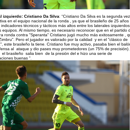
al izquierdo: Cristiano Da Silva
: “Cristiano Da Silva es la segunda vez
iva en el equipo nacional de la ronda , ya que el brasileño de 25 años
s indicadores técnicos y tácticos más altos entre los laterales izquierdo
s equipos. Al mismo tiempo, es necesario reconocer que en el partido 
ra ronda contra "Speranta" Cristiano jugó mucho más exitosamente , 
Zimbru". Pero el jugador es valorado por la calidad y en el "clásico de
, este brasileño la tiene. Cristiano fue muy activo, pasaba bien el baló
fensa al ataque y dio pases muy prometedores (un 75% de precisión).
l brasileño salia bien de la presión del e hizo una serie de
aciones buenas ".