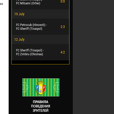
0:0
FC Milsami (Orhei)
as
19 July
FC Petrocub (Hincesti) -
2:3
FC Sheriff (Tiraspol)
12 July
FC Sheriff (Tiraspol) -
4:2
FC Zimbru (Chisinau)