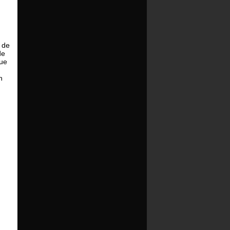
s de
de
que
n