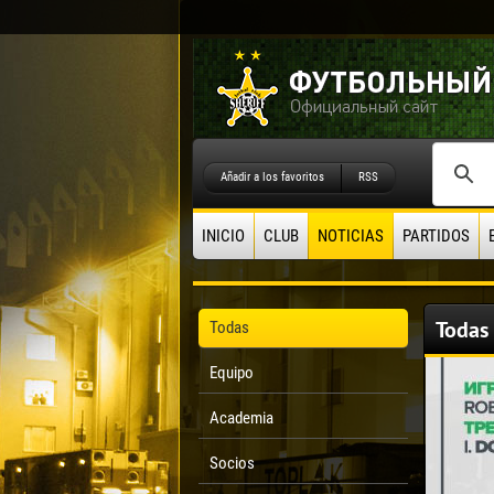
Añadir a los favoritos
RSS
INICIO
CLUB
NOTICIAS
PARTIDOS
Todas
Todas
Equipo
Academia
Socios