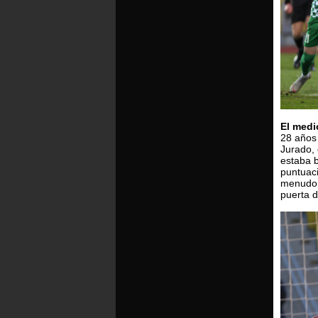
El medi
28 años 
Jurado,
estaba b
puntuaci
menudo c
puerta d