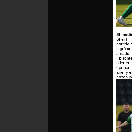
El medi
Sheriff 
partido 
logró cr
Jurado ,
"bisonte
líder en
oponente
aire y e
pases pe