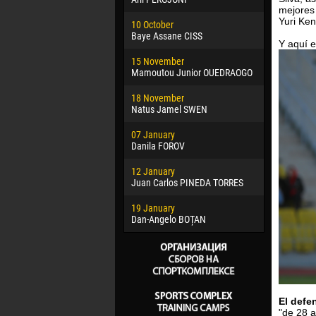
mejores 
02 March
Yuri Ken
10 October
Veaceslav
Baye Assane CISS
Y aquí e
09 March
15 November
Emmanuel 
Mamoutou Junior OUEDRAOGO
20 March
18 November
Jayder Mo
Natus Jamel SWEN
22 March
07 January
Samba KO
Danila FOROV
26 March
12 January
Vitor Hugo
Juan Carlos PINEDA TORRES
28 March
19 January
Raí LOPES 
Dan-Angelo BOȚAN
El defe
"de 28 