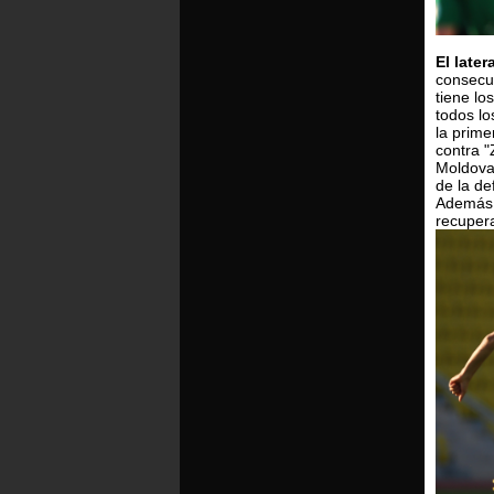
El later
consecut
tiene lo
todos lo
la prime
contra "
Moldova"
de la de
Además e
recuper