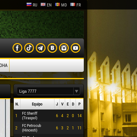
RU
EN
MD
FR
ОНА
N.
Equipo
J
V
Е
D
P
FC Sheriff
1
6
4
2
0
14
(Tiraspol)
FC Petrocub
2
6
3
2
1
11
(Hincesti)