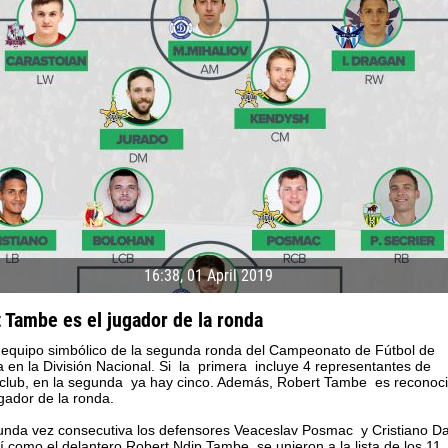
16:38, 01 April 2019
 Tambe es el jugador de la ronda
 equipo simbólico de la segunda ronda del Campeonato de Fútbol de
04 May
21 July
 en la División Nacional. Si la primera incluye 4 representantes de
oreo KLAS
Vsevolod NIHAEV
Emil TIMBUR
 club, en la segunda ya hay cinco. Además, Robert Tambe es reconoc
ador de la ronda.
y
13 May
24 July
unda vez consecutiva los defensores Veaceslav Posmac y Cristiano D
COSTIN
Renat JOSAN
Mihail COROTCOV
sí como el delantero Robert Ndip Tambe, se unieron a la lista de los 11