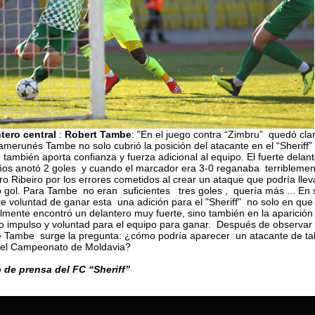
tero central
:
Robert Tambe
: "En el juego contra “Zimbru” quedó cla
amerunés Tambe no solo cubrió la posición del atacante en el “Sheriff” 
 también aporta confianza y fuerza adicional al equipo. El fuerte delan
ños anotó 2 goles y cuando el marcador era 3-0 reganaba terribleme
o Ribeiro por los errores cometidos al crear un ataque que podría llev
o gol. Para Tambe no eran suficientes tres goles , quería más ... En 
e voluntad de ganar esta una adición para el "Sheriff" no solo en que 
almente encontró un delantero muy fuerte, sino también en la aparición
 impulso y voluntad para el equipo para ganar. Después de observar 
e Tambe surge la pregunta: ¿cómo podría aparecer un atacante de ta
n el Campeonato de Moldavia?
o de prensa del FC “Sheriff”