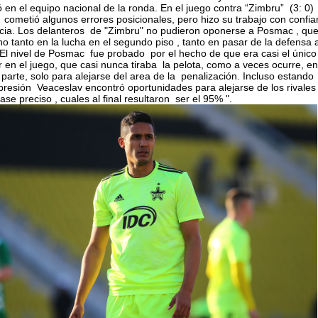
 en el equipo nacional de la ronda. En el juego contra “Zimbru” (3: 0)
ometió algunos errores posicionales, pero hizo su trabajo con confia
ncia. Los delanteros de "Zimbru" no pudieron oponerse a Posmac , qu
o tanto en la lucha en el segundo piso , tanto en pasar de la defensa a
El nivel de Posmac fue probado por el hecho de que era casi el único
 en el juego, que casi nunca tiraba la pelota, como a veces ocurre, en
parte, solo para alejarse del area de la penalización. Incluso estando
presión Veaceslav encontró oportunidades para alejarse de los rivales
ase preciso , cuales al final resultaron ser el 95% ".