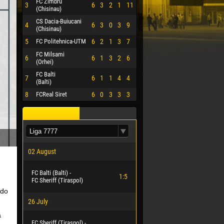
FC Zimbru
3
6
3
2
1
11
(Chisinau)
CS Dacia-Buiucani
4
6
3
0
3
9
(Chisinau)
5
FC Politehnica-UTM
6
2
1
3
7
FC Milsami
6
6
1
3
2
6
(Orhei)
FC Balti
7
6
1
1
4
4
(Balti)
8
FCReal Siret
6
0
3
3
3
02 August
FC Balti (Balti) -
1:5
FC Sheriff (Tiraspol)
ido
26 July
a
FC Sheriff (Tiraspol) -