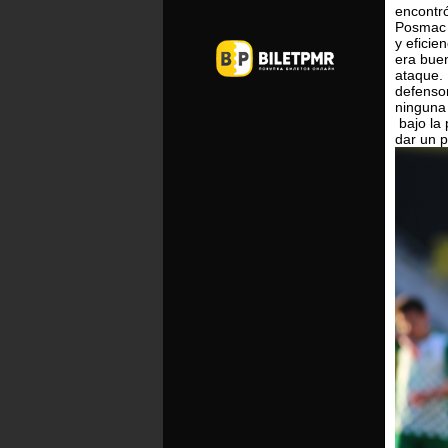
encontró
Posmac c
y eficie
era buen
ataque. 
defensor
ninguna 
bajo la 
dar un p