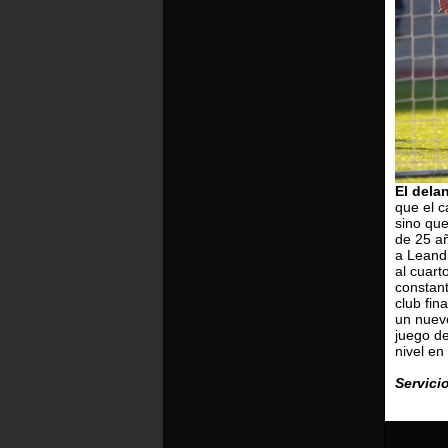
El delan
que el c
sino que
de 25 a
a Leandr
al cuart
constant
club fin
un nuevo
juego d
nivel e
Servici