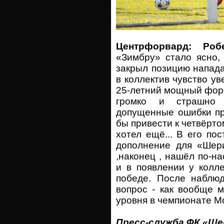
Центрфорвард: Роб
«Зимбру» стало ясно,
закрыл позицию напад
в коллектив чувство у
25-летний мощный форва
громко и страшно
допущенные ошибки пр
бы привести к четвёрто
хотел ещё... В его по
дополнение для «Шери
,наконец , нашёл по-н
и в появлении у колл
победе. После наблюд
вопрос - как вообще 
уровня в чемпионате 
Пресс-служба ФК «Ш