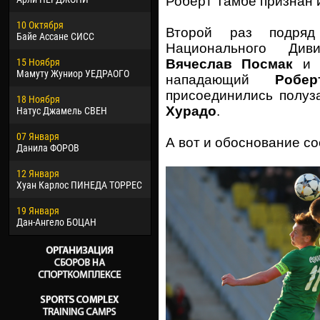
Роберт Тамбе признан 
02 Марта
24 М
10 Октября
Вячеслав КОЗМА
Нико
Второй раз подряд
Байе Ассане СИСС
Национального Див
09 Марта
15 И
15 Ноября
Эммануэль АФЕТСЕ
Кона
Вячеслав Посмак
и
Мамуту Жуниор УЕДРАОГО
нападающий
Робе
20 Марта
24 И
присоединились полу
18 Ноября
Хайдер Морено АСПРИЛЬЯ
Вик
Хурадо
.
Натус Джамель СВЕН
22 Марта
28 И
07 Января
Самба КОНЕ
Сум
А вот и обоснование со
Данила ФОРОВ
26 Марта
10 И
12 Января
Витор Уго Морайс де
Бур
Хуан Карлос ПИНЕДА ТОРРЕС
ОЛИВЕЙРА
15 И
19 Января
28 Марта
Ива
Дан-Ангело БОЦАН
Раи ЛОПЕС ДЕ ОЛИВЕЙРА