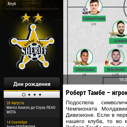
Клуб
16:
Дни рождения
Роберт Тамбе – игро
Подоспела символич
26 Августа
30 Января
04 М
Мигел Анхело де Соуза ЛЕАО
Дорасо Морео КЛАС
Все
Чемпионата Молдави
МОТА
Дивизионе. Если в пер
24 Февраля
13 М
нашего клуба, то во 
14 Сентября
Владислав КОСТИН
Рен
Арли ПЕРДЖОНИ