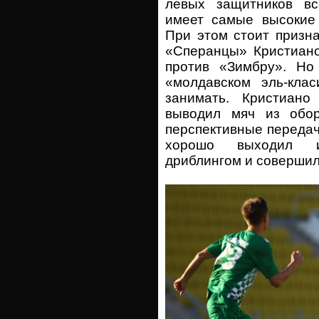
левых защитников вс
имеет самые высокие 
При этом стоит призна
«Сперанцы» Кристиано
против «Зимбру». Но
«молдавском эль-кла
занимать. Кристиан
выводил мяч из обо
перспективные передач
хорошо выходил и
дриблингом и совершил