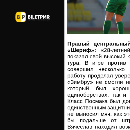
Правый центральный
«Шериф»:
«28-летни
показал свой высокий 
тура. В игре против 
совершил несколько
работу проделал увер
«Зимбру» не смогли н
который был хоро
единоборствах, так и
Класс Посмака был док
единственным защитник
не выносил мяч, как эт
бы подальше от штр
Вячеслав находил воз