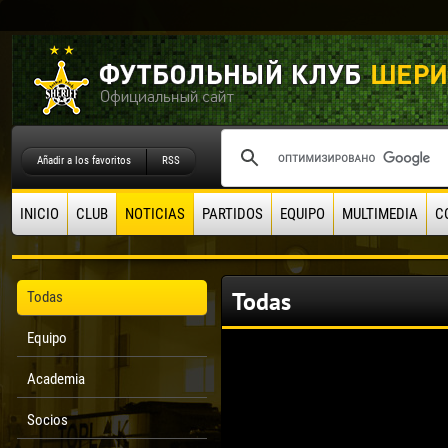
Añadir a los favoritos
RSS
INICIO
CLUB
NOTICIAS
PARTIDOS
EQUIPO
MULTIMEDIA
C
Todas
Todas
Equipo
Academia
Socios