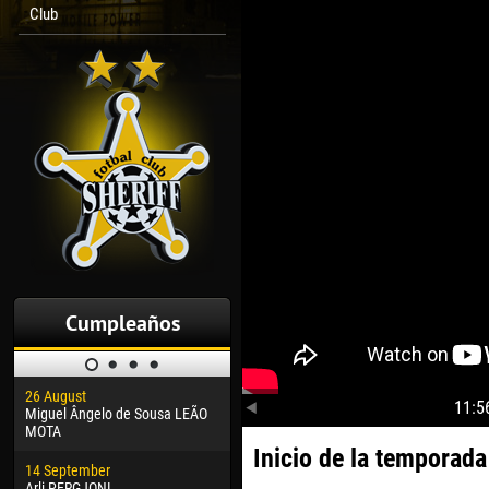
Club
Cumpleaños
26 August
30 January
04 M
11:5
Miguel Ângelo de Sousa LEÃO
Dhoraso Moreo KLAS
Vsev
MOTA
Inicio de la temporada
24 February
13 M
14 September
Vladislav COSTIN
Rena
Arli PERGJONI