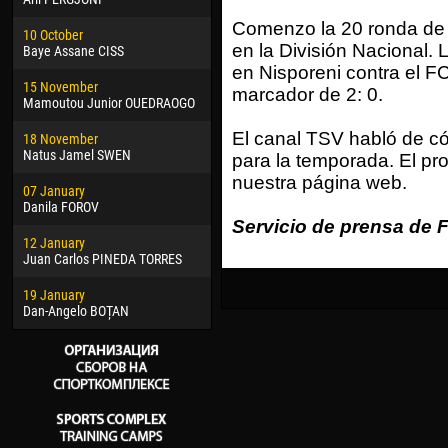
02 March
15 J
Comenzo la 20 ronda de 
10 October
Veaceslav COZMA
Kona
en la División Nacional. 
Baye Assane CISS
en Nisporeni contra el 
09 March
24 J
15 November
Emmanuel AFETSE
Vict
marcador de 2: 0.
Mamoutou Junior OUEDRAOGO
20 March
28 J
El canal TSV habló de c
18 November
Jayder Moreno ASPRILLA
Soum
Natus Jamel SWEN
para la temporada. El pr
22 March
10 Ju
nuestra página web.
07 January
Samba KONÉ
Bou
Danila FOROV
Servicio de prensa de F
26 March
15 Ju
12 January
Vitor Hugo Morais de OLIVEIRA
Ivan
Juan Carlos PINEDA TORRES
28 March
17 Ju
19 January
Raí LOPES DE OLIVEIRA
Jair
Dan-Angelo BOȚAN