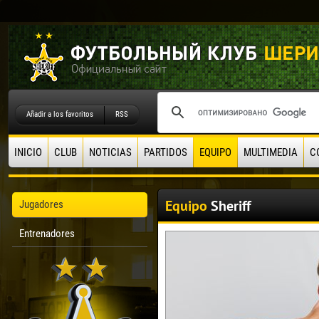
Añadir a los favoritos
RSS
INICIO
CLUB
NOTICIAS
PARTIDOS
EQUIPO
MULTIMEDIA
C
Equipo
Sheriff
Jugadores
Entrenadores