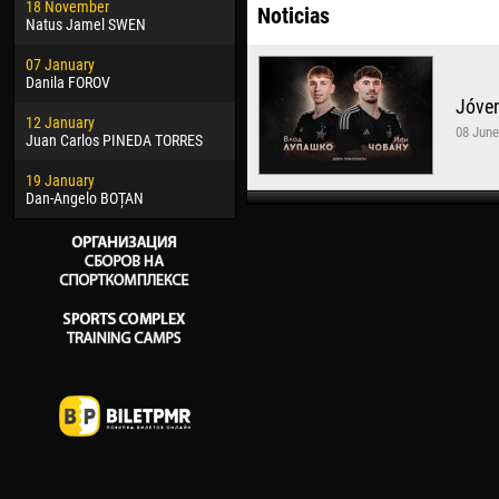
18 November
Jayder Moreno ASPRILLA
Soum
Noticias
Natus Jamel SWEN
22 March
10 Ju
07 January
Samba KONÉ
Bou
Danila FOROV
Jóven
26 March
15 Ju
12 January
Vitor Hugo Morais de OLIVEIRA
Ivan
08 June
Juan Carlos PINEDA TORRES
28 March
17 Ju
19 January
Raí LOPES DE OLIVEIRA
Jair
Dan-Angelo BOȚAN