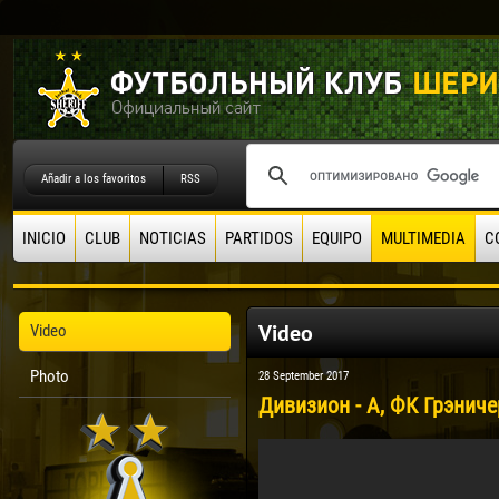
Añadir a los favoritos
RSS
INICIO
CLUB
NOTICIAS
PARTIDOS
EQUIPO
MULTIMEDIA
C
Video
Video
Photo
28 September 2017
Дивизион - А, ФК Грэниче