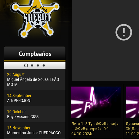
Cumpleaños
26 August
30 January
04 M
Miguel Ângelo de Sousa LEÃO
Dhoraso Moreo KLAS
Vsev
MOTA
24 February
13 M
14 September
Vladislav COSTIN
Rena
Arli PERGJONI
02 March
15 J
10 October
Veaceslav COZMA
Kona
Baye Assane CISS
09 March
24 J
Лига-1. 8 Тур.ФК «Шериф»
Дивизия
15 November
Emmanuel AFETSE
Vict
– ФК «Вултурий». 9:1.
СК Дач
Mamoutou Junior OUEDRAOGO
04.10.2024г.
11.09.
20 March
28 J