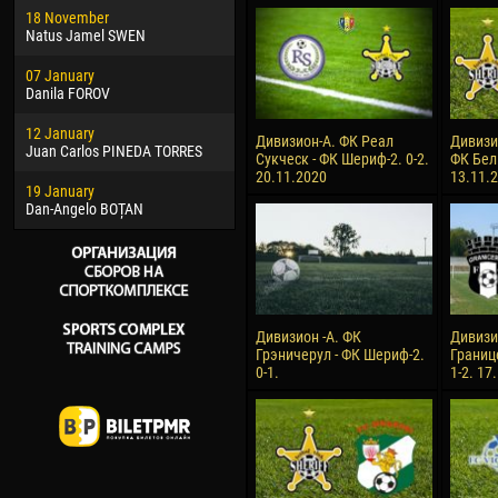
18 November
Jayder Moreno ASPRILLA
Soum
Natus Jamel SWEN
22 March
10 Ju
07 January
Samba KONÉ
Bou
Danila FOROV
26 March
15 Ju
12 January
Vitor Hugo Morais de OLIVEIRA
Ivan
Дивизион-А. ФК Реал
Дивизи
Juan Carlos PINEDA TORRES
Сукческ - ФК Шериф-2. 0-2.
ФК Бел
28 March
17 Ju
20.11.2020
13.11.
19 January
Raí LOPES DE OLIVEIRA
Jair
Dan-Angelo BOȚAN
Дивизион -А. ФК
Дивизи
Грэничерул - ФК Шериф-2.
Границ
0-1.
1-2. 17