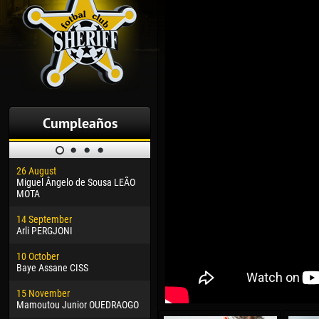
Cumpleaños
26 August
30 January
04 M
Miguel Ângelo de Sousa LEÃO
Dhoraso Moreo KLAS
Vsev
MOTA
24 February
13 M
14 September
Vladislav COSTIN
Rena
Arli PERGJONI
02 March
15 J
10 October
Veaceslav COZMA
Kona
Baye Assane CISS
09 March
24 J
15 November
Emmanuel AFETSE
Vict
Mamoutou Junior OUEDRAOGO
20 March
28 J