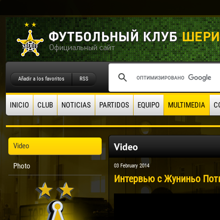
Añadir a los favoritos
RSS
INICIO
CLUB
NOTICIAS
PARTIDOS
EQUIPO
MULTIMEDIA
C
Video
Video
Photo
03 February 2014
Интервью с Жуниньо Пот