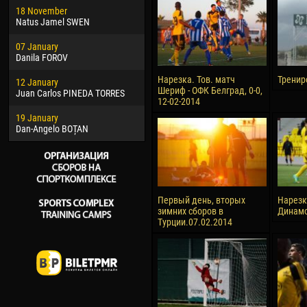
18 November
Jayder Moreno ASPRILLA
Soum
Natus Jamel SWEN
22 March
10 Ju
07 January
Samba KONÉ
Bou
Danila FOROV
26 March
15 Ju
Нарезка. Тов. матч
Тренир
12 January
Vitor Hugo Morais de OLIVEIRA
Ivan
Шериф - ОФК Белград, 0-0,
Juan Carlos PINEDA TORRES
12-02-2014
28 March
17 Ju
19 January
Raí LOPES DE OLIVEIRA
Jair
Dan-Angelo BOȚAN
Первый день, вторых
Нарезк
зимних сборов в
Динамо
Турции.07.02.2014