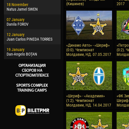
(Кишинев)
2017
18 November
Jayder Moreno ASPRILLA
Soum
Natus Jamel SWEN
22 March
10 Ju
07 January
Samba KONÉ
Bou
Danila FOROV
26 March
15 Ju
12 January
Vitor Hugo Morais de OLIVEIRA
Ivan
Juan Carlos PINEDA TORRES
28 March
17 Ju
«Динамо Авто» - «Шериф»
«Петро
19 January
Raí LOPES DE OLIVEIRA
Jair
(0:0). Чемпионат
(0:2). 
Dan-Angelo BOȚAN
Молдавии, НД. 07.05.2017
Молдав
«Шериф» - «Академия»
«ФК Зи
(1:2). Чемпионат
Шериф»
Молдавии, НД. 14.04.2017
Молдав