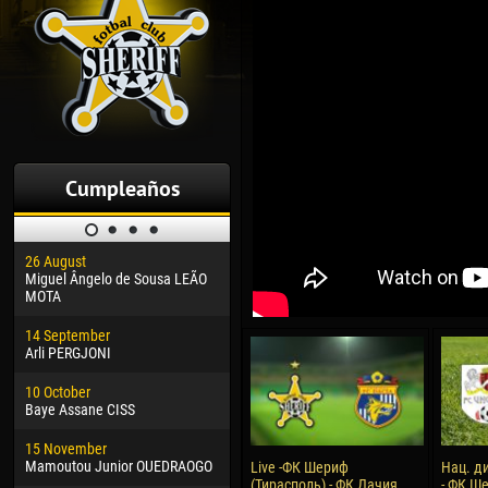
Cumpleaños
26 August
30 January
04 M
Miguel Ângelo de Sousa LEÃO
Dhoraso Moreo KLAS
Vsev
MOTA
24 February
13 M
14 September
Vladislav COSTIN
Rena
Arli PERGJONI
02 March
15 J
10 October
Veaceslav COZMA
Kona
Baye Assane CISS
09 March
24 J
15 November
Emmanuel AFETSE
Vict
Mamoutou Junior OUEDRAOGO
Live -ФК Шериф
Нац. д
(Тирасполь) - ФК Дачия
- ФК Ше
20 March
28 J