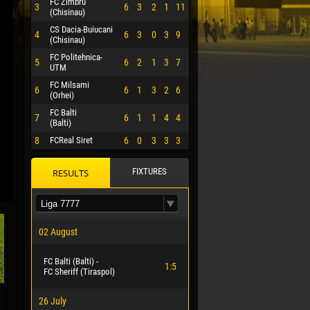
FC Zimbru
3
6
3
2
1
11
(Chisinau)
CS Dacia-Buiucani
4
6
3
0
3
9
(Chisinau)
FC Politehnica-
5
6
2
1
3
7
UTM
FC Milsami
6
6
1
3
2
6
(Orhei)
FC Balti
7
6
1
1
4
4
(Balti)
8
FCReal Siret
6
0
3
3
3
FIXTURES
RESULTS
 HERRERA
02 August
FC Balti (Balti) -
1:5
FC Sheriff (Tiraspol)
26 July