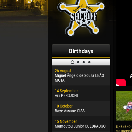
Birthdays
26 August
30 January
Miguel Ângelo de Sousa LEÃO
Dhoraso M
MOTA
24 Februar
14 September
Vladislav 
Arli PERGJONI
02 March
10 October
Veaceslav
Baye Assane CISS
09 March
15 November
Emmanuel 
Mamoutou Junior OUEDRAOGO
Дивизион 
ФКШериф,
20 March