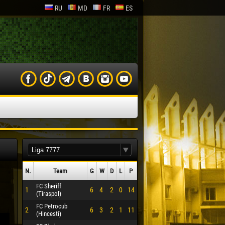
RU
MD
FR
ES
N.
Team
G
W
D
L
P
FC Sheriff
1
6
4
2
0
14
(Tiraspol)
FC Petrocub
2
6
3
2
1
11
(Hincesti)