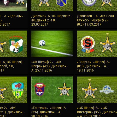
 – А. «Еденцы» -
Дивизион -А, ФК Шериф-2 -
Дивизион – А. «ФК Реал
2»
ФК Дачия-2, 4-0,
Сукчес» - «Шериф-2»
03.2017
23.03.2017
(0:3).19.03.2017
- А, ФК Шериф -
«ФК Шериф-2» - «ФК
«Спарта» - «Шериф-2»
рей, 4-0,
Искра» (4:1). Дивизион –
(0:3). Дивизион – А.
017
А. 25.11.2016
19.11.2016
ф-2» - «ФК
«Гагаузия» - «Шериф-2»
«ФК Шериф-2» - «ФК
2:1). Дивизион –
(3:6). Дивизион – А.
Виктория» (3:2). Дивизио
2016
28.10.2016
– А. 25.09.2016