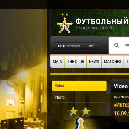
Add to bookmarks
RSS
MAIN
THE CLUB
NEWS
MATCHES
T
Video
Video
Photo
16 Septembe
«Интер
16.09