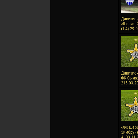
Дивизион
«Шериф-
(1:4).29.
Дивизион 
ФК Сынже
215.03.2
«ФК Шери
Зимбру» (
А. 03.11.