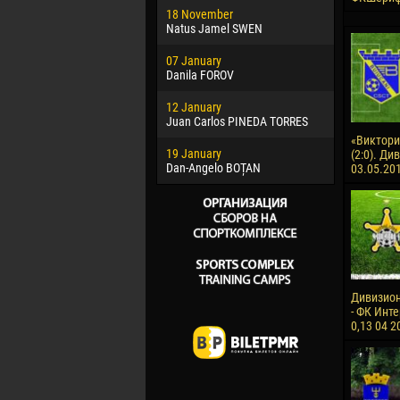
18 November
Jayder Mo
Natus Jamel SWEN
22 March
07 January
Samba KO
Danila FOROV
26 March
12 January
Vitor Hugo
Juan Carlos PINEDA TORRES
28 March
«Виктори
19 January
Raí LOPES 
(2:0). Ди
Dan-Angelo BOȚAN
03.05.20
Дивизион
- ФК Инте
0,13 04 2