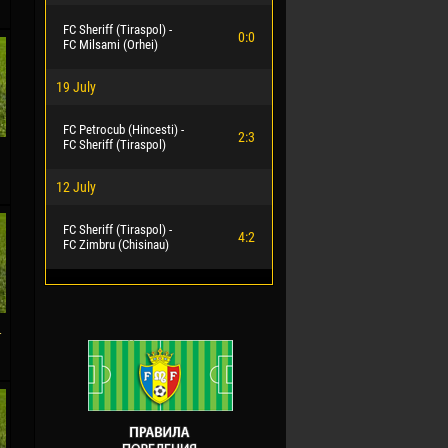
FC Sheriff (Tiraspol) -
0:0
FC Milsami (Orhei)
19 July
FC Petrocub (Hincesti) -
2:3
FC Sheriff (Tiraspol)
12 July
FC Sheriff (Tiraspol) -
4:2
FC Zimbru (Chisinau)
-