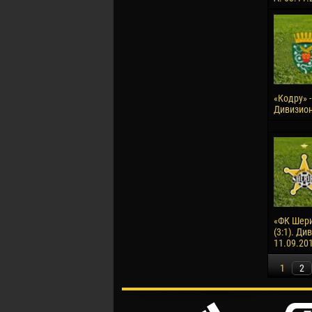
«Кодру» -
Дивизион
«ФК Шери
(3:1). Ди
11.09.20
1
2