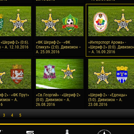
 «Шериф-2» (0:6).
«ФК Шериф-2» - «ФК
«Интерспорт Арома» -
 – А. 12.10.2016
Спикул» (2:0). Дивизион –
«Шериф-2» (0:0). Дивизио
А. 25.09.2016
– А. 16.09.2016
ф-2» - «ФК Прут»
«Св.Георгий» - «Шериф-2»
«Шериф-2» - «Еденцы»
визион – А.
(0:0). Дивизион – А.
(5:0). Дивизион – А.
16
26.08.2016
23.08.2016
3
4
5