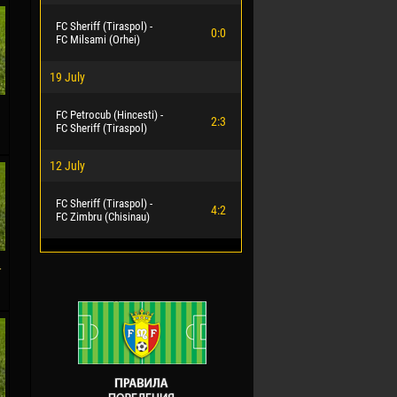
FC Sheriff (Tiraspol) -
0:0
FC Milsami (Orhei)
19 July
FC Petrocub (Hincesti) -
2:3
FC Sheriff (Tiraspol)
12 July
FC Sheriff (Tiraspol) -
4:2
FC Zimbru (Chisinau)
-