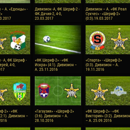
 – А. «Еденцы» -
Дивизион -А, ФК Шериф-2 -
Дивизион – А. «ФК Реал
2»
ФК Дачия-2, 4-0,
Сукчес» - «Шериф-2»
03.2017
23.03.2017
(0:3).19.03.2017
- А, ФК Шериф -
«ФК Шериф-2» - «ФК
«Спарта» - «Шериф-2»
рей, 4-0,
Искра» (4:1). Дивизион –
(0:3). Дивизион – А.
017
А. 25.11.2016
19.11.2016
ф-2» - «ФК
«Гагаузия» - «Шериф-2»
«ФК Шериф-2» - «ФК
2:1). Дивизион –
(3:6). Дивизион – А.
Виктория» (3:2). Дивизио
2016
28.10.2016
– А. 25.09.2016