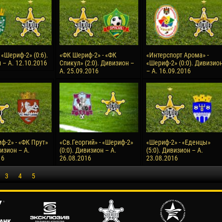
 «Шериф-2» (0:6).
«ФК Шериф-2» - «ФК
«Интерспорт Арома» -
 – А. 12.10.2016
Спикул» (2:0). Дивизион –
«Шериф-2» (0:0). Дивизио
А. 25.09.2016
– А. 16.09.2016
ф-2» - «ФК Прут»
«Св.Георгий» - «Шериф-2»
«Шериф-2» - «Еденцы»
визион – А.
(0:0). Дивизион – А.
(5:0). Дивизион – А.
16
26.08.2016
23.08.2016
3
4
5