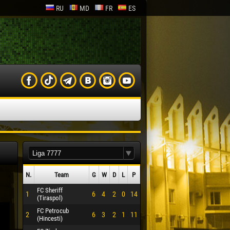
RU
MD
FR
ES
N.
Team
G
W
D
L
P
FC Sheriff
1
6
4
2
0
14
(Tiraspol)
FC Petrocub
2
6
3
2
1
11
(Hincesti)