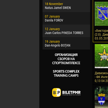
18 November
Jayder Mo
Natus Jamel SWEN
22 March
07 January
Samba KO
Danila FOROV
26 March
12 January
Vitor Hugo
«Виктори
Juan Carlos PINEDA TORRES
(2:0). Ди
28 March
03.05.20
19 January
Raí LOPES 
Dan-Angelo BOȚAN
Дивизион
- ФК Инте
0,13 04 2