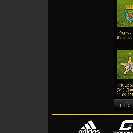
«Кодру» -
Дивизион
«ФК Шери
(3:1). Ди
11.09.20
1
2