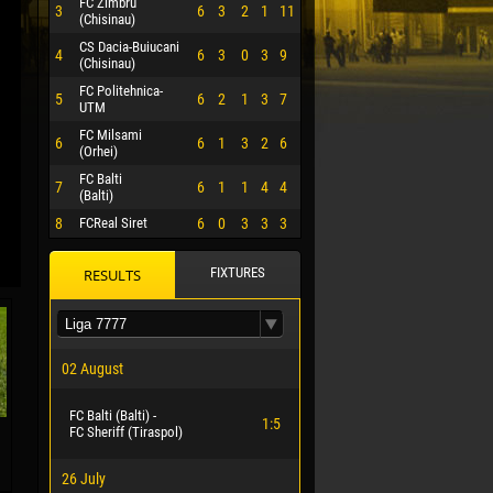
FC Zimbru
3
6
3
2
1
11
(Chisinau)
CS Dacia-Buiucani
4
6
3
0
3
9
(Chisinau)
FC Politehnica-
5
6
2
1
3
7
UTM
FC Milsami
6
6
1
3
2
6
(Orhei)
FC Balti
7
6
1
1
4
4
(Balti)
8
FCReal Siret
6
0
3
3
3
FIXTURES
RESULTS
 HERRERA
02 August
FC Balti (Balti) -
1:5
FC Sheriff (Tiraspol)
26 July