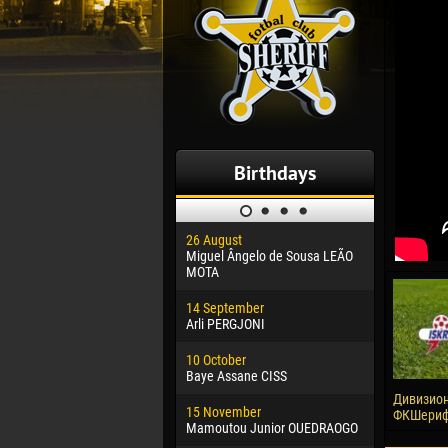
Birthdays
26 August
30 January
Miguel Ângelo de Sousa LEÃO
Dhoraso M
MOTA
24 Februar
14 September
Vladislav 
Arli PERGJONI
02 March
10 October
Veaceslav
Baye Assane CISS
09 March
Дивизион 
15 November
Emmanuel 
ФКШериф,
Mamoutou Junior OUEDRAOGO
20 March