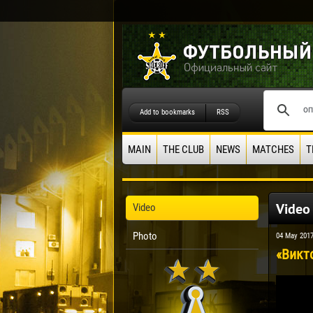
Add to bookmarks
RSS
MAIN
THE CLUB
NEWS
MATCHES
T
Video
Video
Photo
04 May 201
«Викто