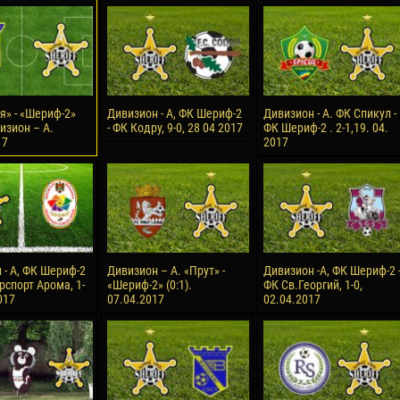
reno ASPRILLA
Victor CIUMAȘU
28 June
NÉ
Soumaila MAGASSOUBA
10 July
 Morais de OLIVEIRA
Bourama FOMBA
я» - «Шериф-2»
Дивизион - А, ФК Шериф-2
Дивизион - А. ФК Спикул -
визион – А.
- ФК Кодру, 9-0, 28 04 2017
ФК Шериф-2 . 2-1,19. 04.
15 July
17
2017
DE OLIVEIRA
Ivan DYULGEROV
 - А, ФК Шериф-2
Дивизион – А. «Прут» -
Дивизион -А, ФК Шериф-2 
рспорт Арома, 1-
«Шериф-2» (0:1).
ФК Св.Георгий, 1-0,
017
07.04.2017
02.04.2017