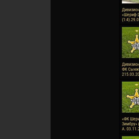
Дивизион
«Шериф-
(1:4).29.
Дивизион 
ФК Сынже
215.03.2
«ФК Шери
Зимбру» (
А. 03.11.